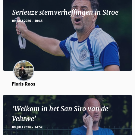
Serieuze stemverheffingen in Stroe
09 JULI 2026 - 10:15
Floris Roos
‘Welkom in het San Siro van de
Veluwe’
08 JULI 2026 - 14:52