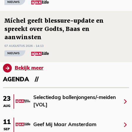
NIEUWS
Míchel geeft blessure-update en
spreekt over Godts, Baas en
aanwinsten
07 AUGUSTUS 2026 - 14:13
NIEUWS
Bekijk meer
AGENDA
Selectiedag ballenjongens/-meiden
23
[VOL]
AUG
11
Geef Mij Maar Amsterdam
SEP