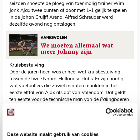
seizoen snoepte de ploeg van toenmalig trainer Wim
Jonk Ajax twee punten af door met 1-1 gelijk te spelen
in de Johan Cruijff Arena. Alfred Schreuder werd
dezelfde avond nog ontslagen.
AANBEVOLEN
We moeten allemaal wat
meer Johnny zijn
Kruisbestuiving
Door de jaren heen was er heel wat kruisbestuiving
tussen de twee Noord-Hollandse clubs. Er zijn aardig
wat voetballers die zowel minuten maakten in het
eerste elftal van Ajax als dat van Volendam. Dat geldt
ten eerste voor de technische man van de
Palingboeren
.
Jonk is een van de bekendste voorbeelden. Hij speelde
van 1986 tot 1988 in het oranje. Vervolgens trok hij het
wit-rood-wit van 1988 tot en met 1993 over de
schouders.
Deze website maakt gebruik van cookies
Natuurlijks mogen de gebroeders Mühren niet