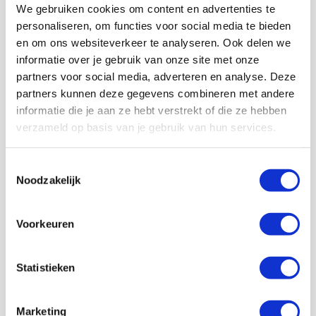
We gebruiken cookies om content en advertenties te
ontbreken. Zowel Gerrie als Arnold waren actief voor
personaliseren, om functies voor social media te bieden
beide clubs en kenden grote sportieve successen als
speler. Andere bekende voetballers die zowel voor Ajax
en om ons websiteverkeer te analyseren. Ook delen we
als Volendam speelden: Keje Molenaar, Michael
informatie over je gebruik van onze site met onze
Reiziger, André Ooijer, Tom Sier, Hennie Meijer, Olaf
partners voor social media, adverteren en analyse. Deze
Lindenbergh, Ruud Suurendonk, Jeroen Verhoeven,
partners kunnen deze gegevens combineren met andere
Dennis Schulp, Milan Berck Beelenkamp en recent nog
informatie die je aan ze hebt verstrekt of die ze hebben
Carel Eiting.
verzameld op basis van je gebruik van hun services.
Ajax en Volendam trappen donderdag om 20.00 uur af
in de Johan Cruijff Arena. Het duel staat onder leiding
Toestemmingsselectie
van Martin van den Kerkhof. Laurens Gerrits is de VAR
Noodzakelijk
van dienst.
Voorkeuren
AANBEVOLEN
Het Kübler-Ross model
Statistieken
Marketing