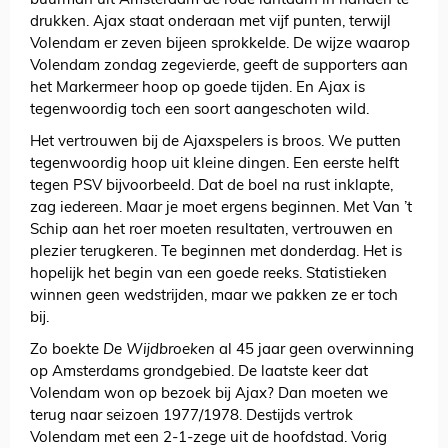
buurman uit Amsterdam de rode lantaarn in handen te
drukken. Ajax staat onderaan met vijf punten, terwijl
Volendam er zeven bijeen sprokkelde. De wijze waarop
Volendam zondag zegevierde, geeft de supporters aan
het Markermeer hoop op goede tijden. En Ajax is
tegenwoordig toch een soort aangeschoten wild.
Het vertrouwen bij de Ajaxspelers is broos. We putten
tegenwoordig hoop uit kleine dingen. Een eerste helft
tegen PSV bijvoorbeeld. Dat de boel na rust inklapte,
zag iedereen. Maar je moet ergens beginnen. Met Van ’t
Schip aan het roer moeten resultaten, vertrouwen en
plezier terugkeren. Te beginnen met donderdag. Het is
hopelijk het begin van een goede reeks. Statistieken
winnen geen wedstrijden, maar we pakken ze er toch
bij.
Zo boekte
De Wijdbroeken
al 45 jaar geen overwinning
op Amsterdams grondgebied. De laatste keer dat
Volendam won op bezoek bij Ajax? Dan moeten we
terug naar seizoen 1977/1978. Destijds vertrok
Volendam met een 2-1-zege uit de hoofdstad. Vorig