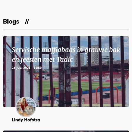
Blogs
Servische maffiabaas in grauwe bak
en feesten met Tadic
24 JULI 2026 - 11:59
Lindy Hofstra