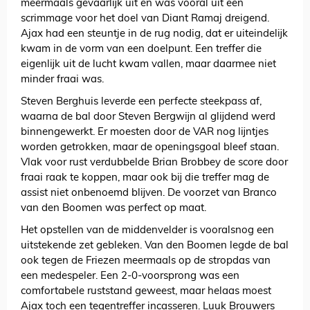
meermaals gevaarlijk uit en was vooral uit een
scrimmage voor het doel van Diant Ramaj dreigend.
Ajax had een steuntje in de rug nodig, dat er uiteindelijk
kwam in de vorm van een doelpunt. Een treffer die
eigenlijk uit de lucht kwam vallen, maar daarmee niet
minder fraai was.
Steven Berghuis leverde een perfecte steekpass af,
waarna de bal door Steven Bergwijn al glijdend werd
binnengewerkt. Er moesten door de VAR nog lijntjes
worden getrokken, maar de openingsgoal bleef staan.
Vlak voor rust verdubbelde Brian Brobbey de score door
fraai raak te koppen, maar ook bij die treffer mag de
assist niet onbenoemd blijven. De voorzet van Branco
van den Boomen was perfect op maat.
Het opstellen van de middenvelder is vooralsnog een
uitstekende zet gebleken. Van den Boomen legde de bal
ook tegen de Friezen meermaals op de stropdas van
een medespeler. Een 2-0-voorsprong was een
comfortabele ruststand geweest, maar helaas moest
Ajax toch een tegentreffer incasseren. Luuk Brouwers