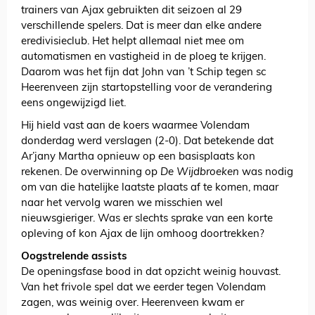
trainers van Ajax gebruikten dit seizoen al 29
verschillende spelers. Dat is meer dan elke andere
eredivisieclub. Het helpt allemaal niet mee om
automatismen en vastigheid in de ploeg te krijgen.
Daarom was het fijn dat John van ’t Schip tegen sc
Heerenveen zijn startopstelling voor de verandering
eens ongewijzigd liet.
Hij hield vast aan de koers waarmee Volendam
donderdag werd verslagen (2-0). Dat betekende dat
Ar’jany Martha opnieuw op een basisplaats kon
rekenen. De overwinning op
De
W
ijdbroeken
was nodig
om van die hatelijke laatste plaats af te komen, maar
naar het vervolg waren we misschien wel
nieuwsgieriger. Was er slechts sprake van een korte
opleving of kon Ajax de lijn omhoog doortrekken?
Oogstrelende assists
De openingsfase bood in dat opzicht weinig houvast.
Van het frivole spel dat we eerder tegen Volendam
zagen, was weinig over. Heerenveen kwam er