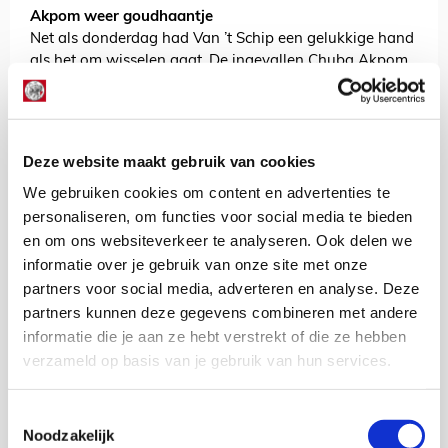
Akpom weer goudhaantje
Net als donderdag had Van ’t Schip een gelukkige hand
als het om wisselen gaat. De ingevallen Chuba Akpom
zorgde er zes minuten voor tijd voor dat Ajax definitief
in rustiger vaarwater kwam. Een schot van Berghuis
werd nog gekeerd door Andries Noppert, maar op de
kopbal van Akpom had de doelman vervolgens geen
Deze website maakt gebruik van cookies
antwoord meer.
We gebruiken cookies om content en advertenties te
In blessuretijd voegde de spits daar nog een treffer aan
personaliseren, om functies voor social media te bieden
toe, want zijn zelfvertrouwen ongetwijfeld een extra
en om ons websiteverkeer te analyseren. Ook delen we
boost geeft. Met twee zeges op rij maakt Ajax stappen
informatie over je gebruik van onze site met onze
op de ranglijst. De Amsterdammers stijgen naar plek elf.
partners voor social media, adverteren en analyse. Deze
Komende week wacht de Europese thuiswedstrijd tegen
partners kunnen deze gegevens combineren met andere
Brighton & Hove Albion, waarna Ajax op zondag een
informatie die je aan ze hebt verstrekt of die ze hebben
bezoek brengt aan promovendus Almere City.
verzameld op basis van je gebruik van hun services.
Jordy Haak
Toestemmingsselectie
Bekijk alle berichten van Jordy Haak
Noodzakelijk