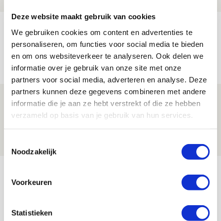
Deze website maakt gebruik van cookies
Míchels elf: met welke formatie begin
We gebruiken cookies om content en advertenties te
jij aan nieuw eredivisieseizoen?
personaliseren, om functies voor social media te bieden
en om ons websiteverkeer te analyseren. Ook delen we
08 AUGUSTUS 2026 - 11:34
informatie over je gebruik van onze site met onze
NIEUWS
partners voor social media, adverteren en analyse. Deze
partners kunnen deze gegevens combineren met andere
Spelen bij Jong Ajax of Ajax 1? Dat
informatie die je aan ze hebt verstrekt of die ze hebben
maakt Abdalla ‘geen reet’ uit
verzameld op basis van je gebruik van hun services.
08 AUGUSTUS 2026 - 10:04
Toestemmingsselectie
NIEUWS
Noodzakelijk
Bekijk meer
Voorkeuren
AGENDA
Statistieken
Selectiedag ballenjongens/-meiden
23