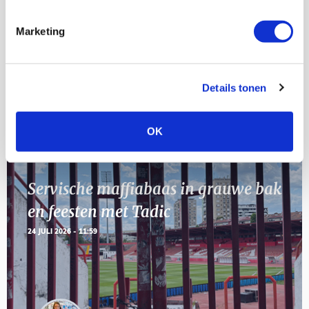
[VOL]
AUG
Marketing
11
Geef Mij Maar Amsterdam
SEP
Details tonen
BLOGS
OK
Servische maffiabaas in grauwe bak
en feesten met Tadic
24 JULI 2026 - 11:59