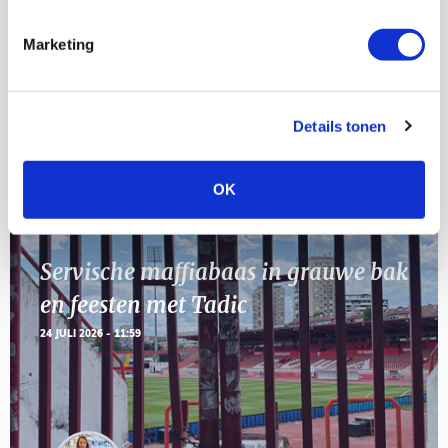
[VOL]
AUG
Marketing
11
Geef Mij Maar Amsterdam
SEP
Details tonen
Blogs
OK
Servische maffiabaas in grauwe bak
en feesten met Tadic
24 JULI 2026 - 11:59