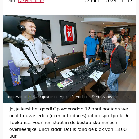
Door
De Redactie
27 maart 2023 - 11:13
Tadic was al eens te gast in de Ajax Life Podcast. © Pro Shots
Ja, je leest het goed! Op woensdag 12 april nodigen we
acht trouwe leden (geen introducés) uit op sportpark De
Toekomst. Voor hen staat in de bestuurskamer een
overheerlijke lunch klaar. Dat is rond de klok van 13.00
uur.