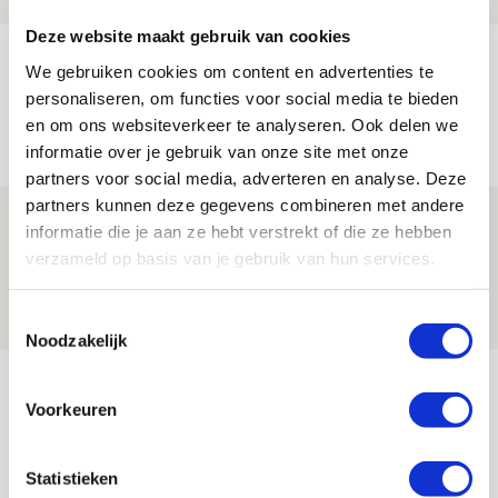
Deze website maakt gebruik van cookies
Reis jij als mascotte mee naar uitduel
We gebruiken cookies om content en advertenties te
met Telstar?
personaliseren, om functies voor social media te bieden
en om ons websiteverkeer te analyseren. Ook delen we
06 AUGUSTUS 2026 - 13:04
informatie over je gebruik van onze site met onze
PRIJSVRAAG
partners voor social media, adverteren en analyse. Deze
partners kunnen deze gegevens combineren met andere
Drie dingen die je moet weten over
informatie die je aan ze hebt verstrekt of die ze hebben
Ajax - Shelbourne
verzameld op basis van je gebruik van hun services.
06 AUGUSTUS 2026 - 09:33
Toestemmingsselectie
NIEUWS
Noodzakelijk
Bekijk meer
Voorkeuren
AGENDA
Statistieken
Selectiedag ballenjongens/-meiden
23