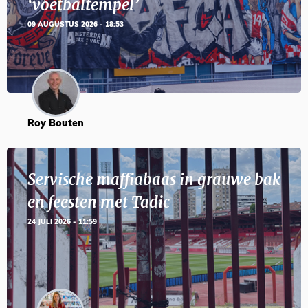
‘voetbaltempel’
09 AUGUSTUS 2026 - 18:53
Roy Bouten
Servische maffiabaas in grauwe bak
en feesten met Tadic
24 JULI 2026 - 11:59