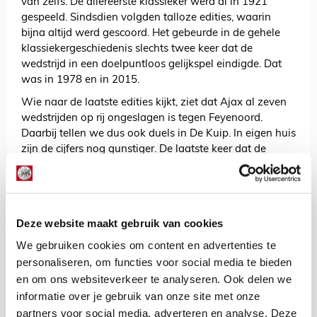
van zelfs. De allereerste klassieker werd al in 1921
gespeeld. Sindsdien volgden talloze edities, waarin
bijna altijd werd gescoord. Het gebeurde in de gehele
klassiekergeschiedenis slechts twee keer dat de
wedstrijd in een doelpuntloos gelijkspel eindigde. Dat
was in 1978 en in 2015.
Wie naar de laatste edities kijkt, ziet dat Ajax al zeven
wedstrijden op rij ongeslagen is tegen Feyenoord.
Daarbij tellen we dus ook duels in De Kuip. In eigen huis
zijn de cijfers nog gunstiger. De laatste keer dat de
Rotterdammers wonnen in Amsterdam, was in 2005.
Om dat even in perspectief te plaatsen: toen was Jorrel
Hato nog niet eens geboren.
Onze club kan dus vertrouwen putten uit de resultaten
Deze website maakt gebruik van cookies
uit het verleden, maar we weten allemaal dat dit geen
We gebruiken cookies om content en advertenties te
garantie biedt op succes in de toekomst. De klassieker
personaliseren, om functies voor social media te bieden
van zondag wordt weer een wedstrijd op zich, hoe
en om ons websiteverkeer te analyseren. Ook delen we
cliché dat ook klinkt. Van de Ajacieden op het veld
informatie over je gebruik van onze site met onze
wordt een topprestatie verwacht, maar dat geldt ook
partners voor social media, adverteren en analyse. Deze
voor de supporters. We rekenen op een kolkend