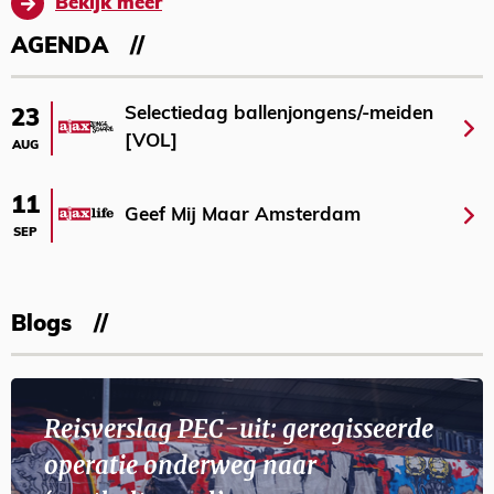
Bekijk meer
AGENDA
Selectiedag ballenjongens/-meiden
23
[VOL]
AUG
11
Geef Mij Maar Amsterdam
SEP
Blogs
Reisverslag PEC-uit: geregisseerde
operatie onderweg naar