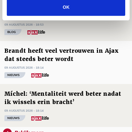
operatie onderweg naar
OK
‘voetbaltempel’
09 AUGUSTUS 2026 - 18:53
BLOG
Brandt heeft veel vertrouwen in Ajax
dat steeds beter wordt
09 AUGUSTUS 2026 - 18:14
NIEUWS
Míchel: ‘Mentaliteit werd beter nadat
ik wissels erin bracht’
09 AUGUSTUS 2026 - 18:14
NIEUWS