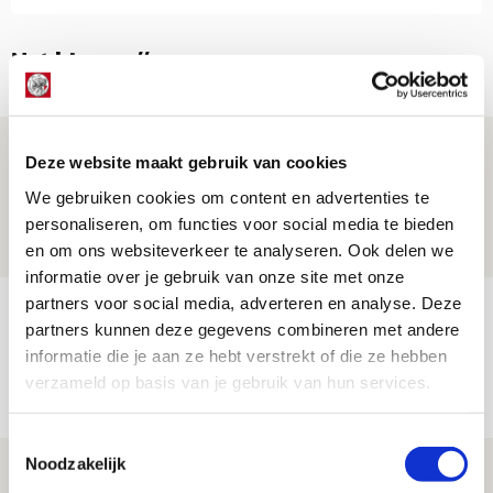
Net binnen //
Drie dingen die je moet weten over PEC
Deze website maakt gebruik van cookies
Zwolle - Ajax
We gebruiken cookies om content en advertenties te
08 AUGUSTUS 2026 - 12:32
personaliseren, om functies voor social media te bieden
NIEUWS
en om ons websiteverkeer te analyseren. Ook delen we
informatie over je gebruik van onze site met onze
partners voor social media, adverteren en analyse. Deze
Míchels elf: met welke formatie begin
partners kunnen deze gegevens combineren met andere
jij aan nieuw eredivisieseizoen?
informatie die je aan ze hebt verstrekt of die ze hebben
08 AUGUSTUS 2026 - 11:34
verzameld op basis van je gebruik van hun services.
NIEUWS
Toestemmingsselectie
Noodzakelijk
Spelen bij Jong Ajax of Ajax 1? Dat