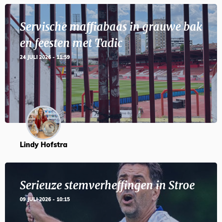
Servische maffiabaas in grauwe bak
en feesten met Tadic
24 JULI 2026 - 11:59
Lindy Hofstra
Serieuze stemverheffingen in Stroe
09 JULI 2026 - 10:15