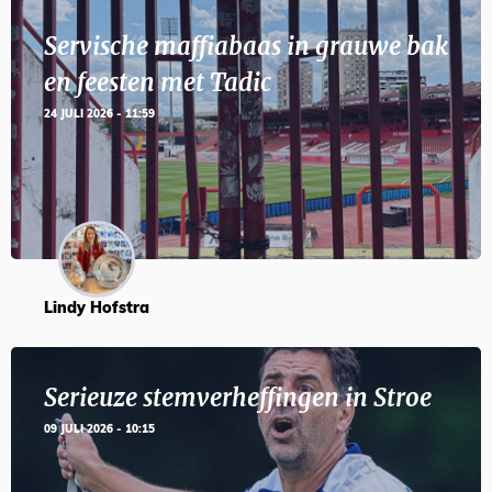
Servische maffiabaas in grauwe bak
en feesten met Tadic
24 JULI 2026 - 11:59
Lindy Hofstra
Serieuze stemverheffingen in Stroe
09 JULI 2026 - 10:15