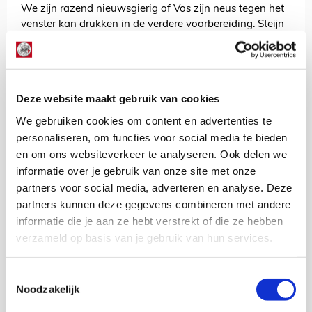
We zijn razend nieuwsgierig of Vos zijn neus tegen het
venster kan drukken in de verdere voorbereiding. Steijn
gaf eerder al aan oog te zullen hebben voor jong talent.
Vos heeft zijn plekje in de kleedkamer van de Johan
Cruijff Arena veroverd. Nu nog een plek binnen de lijnen.
We zijn benieuwd!
Deze website maakt gebruik van cookies
Silvano Vos has extended his Ajax contract
We gebruiken cookies om content en advertenties te
until 2028.
personaliseren, om functies voor social media te bieden
en om ons websiteverkeer te analyseren. Ook delen we
Congrats, Sil! ❌❌❌
#ForTheFuture
informatie over je gebruik van onze site met onze
— AFC Ajax (@AFCAjax)
July 21, 2023
partners voor social media, adverteren en analyse. Deze
partners kunnen deze gegevens combineren met andere
informatie die je aan ze hebt verstrekt of die ze hebben
De Redactie
verzameld op basis van je gebruik van hun services.
Bekijk alle berichten van De Redactie
Toestemmingsselectie
Noodzakelijk