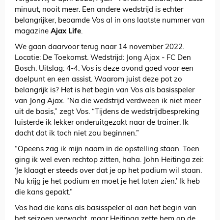
minuut, nooit meer. Een andere wedstrijd is echter
belangrijker, beaamde Vos al in ons laatste nummer van
magazine
Ajax Life
.
We gaan daarvoor terug naar 14 november 2022.
Locatie: De Toekomst. Wedstrijd: Jong Ajax - FC Den
Bosch. Uitslag: 4-4. Vos is deze avond goed voor een
doelpunt en een assist. Waarom juist deze pot zo
belangrijk is? Het is het begin van Vos als basisspeler
van Jong Ajax. “Na die wedstrijd verdween ik niet meer
uit de basis,” zegt Vos. “Tijdens de wedstrijdbespreking
luisterde ik lekker onderuitgezakt naar de trainer. Ik
dacht dat ik toch niet zou beginnen.”
“Opeens zag ik mijn naam in de opstelling staan. Toen
ging ik wel even rechtop zitten, haha. John Heitinga zei:
‘Je klaagt er steeds over dat je op het podium wil staan.
Nu krijg je het podium en moet je het laten zien.’ Ik heb
die kans gepakt.”
Vos had die kans als basisspeler al aan het begin van
het seizoen verwacht, maar Heitinga zette hem op de