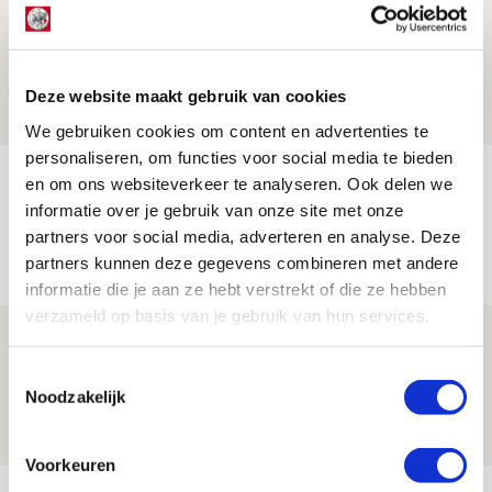
Volop enthousiasme in fotoverslag van
Europees treffen met Shelbourne
07 AUGUSTUS 2026 - 09:00
Deze website maakt gebruik van cookies
FOTOVERSLAG
We gebruiken cookies om content en advertenties te
personaliseren, om functies voor social media te bieden
Míchel niet blij met resultaat en spel
en om ons websiteverkeer te analyseren. Ook delen we
na rust: ‘De focus nam af’
informatie over je gebruik van onze site met onze
partners voor social media, adverteren en analyse. Deze
07 AUGUSTUS 2026 - 08:30
partners kunnen deze gegevens combineren met andere
NIEUWS
informatie die je aan ze hebt verstrekt of die ze hebben
verzameld op basis van je gebruik van hun services.
Is dit de laatste wallpaper van Godts in
de Johan Cruijff Arena?
Toestemmingsselectie
Noodzakelijk
07 AUGUSTUS 2026 - 00:36
NIEUWS
Voorkeuren
Bekijk meer