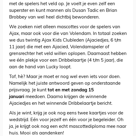
met de spelers het veld op. Je voelt je even zelf een
superster en kunt mannen als Dusan Tadic en Brian
Brobbey van wel heel dichtbij bewonderen.
We zoeken niet alleen mascottes voor de spelers van
Ajax, maar ook voor die van Volendam. In totaal zoeken
we dus twintig Ajax Kids Clubleden (Ajaciedjes, 6 t/m
11 jaar) die met een Ajacied, Volendamspeler of
grensrechter het veld willen oplopen. Daarnaast hebben
we één plekje voor een Dribbelaartje (4 t/m 5 jaar), die
aan de hand van Lucky loopt.
Tof, hè? Maar je moet er nog wel even iets voor doen.
Namelijk het juiste antwoord geven op onderstaande
prijsvraag. Je kunt
tot en met zondag 15
januari
meedoen. Daarna krijgen de winnende
Ajaciedjes en het winnende Dribbelaartje bericht.
Als je wint, krijg je ook nog eens twee kaartjes voor de
wedstrijd. Eén voor jezelf en één voor je begeleider. Oh
ja, je krijgt ook nog een echt mascottediploma mee naar
huis. Mooi als aandenken!