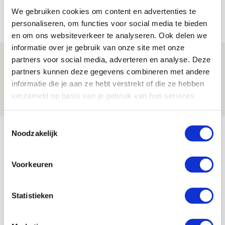
Ajax - Helmond Sport!
We gebruiken cookies om content en advertenties te
06 AUGUSTUS 2026 - 13:13
personaliseren, om functies voor social media te bieden
PRIJSVRAAG
en om ons websiteverkeer te analyseren. Ook delen we
informatie over je gebruik van onze site met onze
Reis jij als mascotte mee naar uitduel
partners voor social media, adverteren en analyse. Deze
partners kunnen deze gegevens combineren met andere
met Telstar?
informatie die je aan ze hebt verstrekt of die ze hebben
06 AUGUSTUS 2026 - 13:04
verzameld op basis van je gebruik van hun services.
PRIJSVRAAG
Toestemmingsselectie
Bekijk meer
Noodzakelijk
AGENDA
Voorkeuren
Selectiedag ballenjongens/-meiden
23
[VOL]
AUG
Statistieken
11
Geef Mij Maar Amsterdam