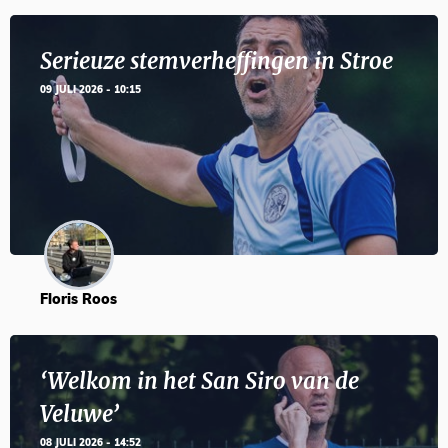
Serieuze stemverheffingen in Stroe
09 JULI 2026 - 10:15
Floris Roos
‘Welkom in het San Siro van de
Veluwe’
08 JULI 2026 - 14:52