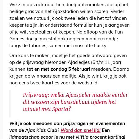
We zijn op zoek naar tien doelpuntenmakers die op het
heilige gras van het Ajaxstadion willen scoren. Verder
zoeken we natuurlijk ook twee leden die het tof vinden
keeper te zijn. In onderstaand formulier kun je aangeven
of je wilt voetballen of keepen. Na afloop van de Fun
Games doe je meestal ook nog een mooi ererondje
langs de tribunes, samen met mascotte Lucky.
Om kans te maken, moet je het goede antwoord geven
op de prijsvraag hieronder. Ajaciedjes (6 t/m 11 jaar)
kunnen
tot en met zondag 5 februari
meedoen. Daarna
krijgen de winnaars een mailtje. Als je wint, krijg je ook
nog eens twee kaartjes voor de wedstrijd.
Prijsvraag: welke Ajaxspeler maakte eerder
dit seizoen zijn basisdebuut tijdens het
uitduel met Sparta?
Wil je ook meedoen aan prijsvragen en evenementen
van de Ajax Kids Club?
Word dan snel lid!
Een
lidmaatschap scoor je nu met vijftig procent korting!