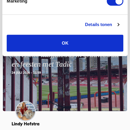
Marketing
SEP
Details tonen
BLOGS
OK
Servische maffiabaas in grauwe bak
en feesten met Tadic
24 JULI 2026 - 11:59
Lindy Hofstra