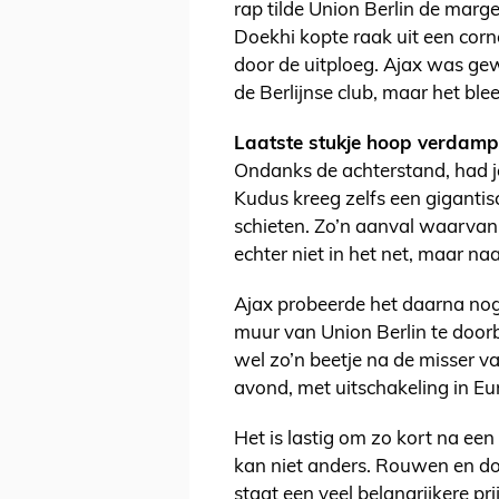
rap tilde Union Berlin de mar
Doekhi kopte raak uit een corn
door de uitploeg. Ajax was g
de Berlijnse club, maar het bl
Laatste stukje hoop verdamp
Ondanks de achterstand, had je
Kudus kreeg zelfs een gigantis
schieten. Zo’n aanval waarvan 
echter niet in het net, maar na
Ajax probeerde het daarna nog 
muur van Union Berlin te door
wel zo’n beetje na de misser v
avond, met uitschakeling in Eu
Het is lastig om zo kort na ee
kan niet anders. Rouwen en doo
staat een veel belangrijkere pri