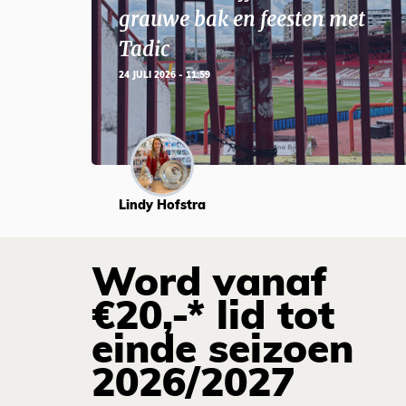
grauwe bak en feesten met
Tadic
24 JULI 2026 - 11:59
Lindy Hofstra
Word vanaf
€20,-* lid tot
einde seizoen
2026/2027