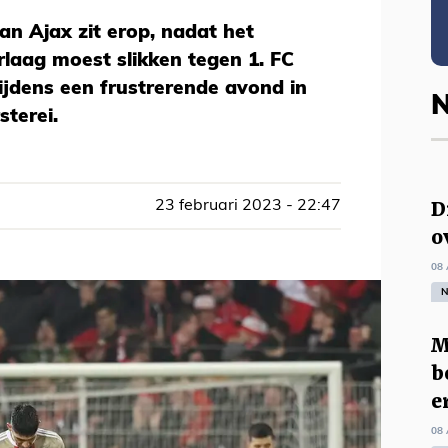
n Ajax zit erop, nadat het
laag moest slikken tegen 1. FC
 tijdens een frustrerende avond in
N
sterei.
D
23 februari 2023 - 22:47
o
08 
N
M
b
e
08 