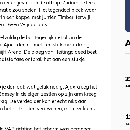
n ieder geval aan de aftrap. Zodoende leek
rmatie zou spelen. Het tegendeel bleek waar.
in een koppel met Jurriën Timber, terwijl
een Owen Wijndal dus.
vuldig de bal. Eigenlijk net als in de
de Ajacieden nu met een stuk meer drang
ijff Arena. De ploeg van Heitinga deed best
laatste fase ontbrak het aan een stukje
2
b je dan ook wat geluk nodig. Ajax kreeg het
AU
Bassey in de eigen zestien op zijn arm kreeg
ig. De verdediger kon er echt niks aan
 in het niets laten verdwijnen, maar volgens
1
SE
de VAR richting het scherm was geroepen,