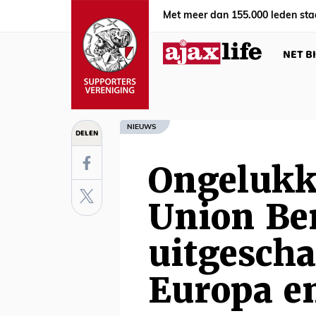
Met meer dan 155.000 leden sta
NET B
NIEUWS
DELEN
Ongelukk
Union Be
uitgescha
Europa en