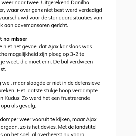
ge weer naar twee. Uitgerekend Danilho
er, waar overigens niet best werd verdedigd
ewaarschuwd voor de standaardsituaties van
eek aan dovemansoren gericht.
t na misser
 niet het gevoel dat Ajax kansloos was.
che mogelijkheid zijn ploeg op 3-2 te
je weet: die moet erin. De bal verdween
ast.
wel, maar slaagde er niet in de defensieve
breken. Het laatste stukje hoop verdampte
an Kudus. Zo werd het een frustrerende
ropa als gevolg.
n domper weer vooruit te kijken, maar Ajax
rgaan, zo is het devies. Met de landstitel
js op het spel, al overheerst nu vooral