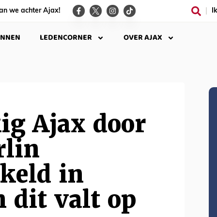
an we achter Ajax!
I
INNEN
LEDENCORNER
OVER AJAX
ig Ajax door
rlin
keld in
 dit valt op