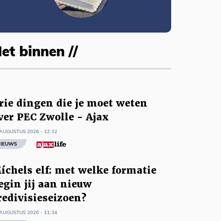
et binnen //
rie dingen die je moet weten
ver PEC Zwolle - Ajax
AUGUSTUS 2026 - 12:32
IEUWS
íchels elf: met welke formatie
egin jij aan nieuw
redivisieseizoen?
AUGUSTUS 2026 - 11:34