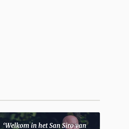
‘Welkom in het San Siro van