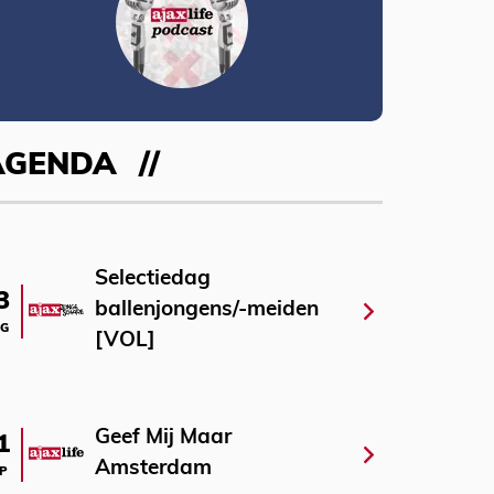
AGENDA
Selectiedag
3
ballenjongens/-meiden
G
[VOL]
Geef Mij Maar
1
Amsterdam
P