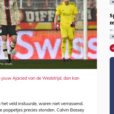
N
S
m
08 
N
 Pro Shots
 jouw Ajacied van de Wedstrijd, dan kan
 het veld instuurde, waren niet verrassend.
 poppetjes precies stonden. Calvin Bassey