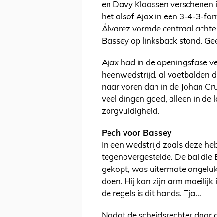
en Davy Klaassen verschenen i
het alsof Ajax in een 3-4-3-fo
Álvarez vormde centraal achter
Bassey op linksback stond. G
Ajax had in de openingsfase veel
heenwedstrijd, al voetbalden 
naar voren dan in de Johan Cru
veel dingen goed, alleen in de 
zorgvuldigheid.
Pech voor Bassey
In een wedstrijd zoals deze he
tegenovergestelde. De bal die 
gekopt, was uitermate ongelukk
doen. Hij kon zijn arm moeilijk
de regels is dit hands. Tja…
Nadat de scheidsrechter door 