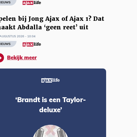
IEUWS
pelen bij Jong Ajax of Ajax 1? Dat
aakt Abdalla ‘geen reet’ uit
AUGUSTUS 2026 - 10:04
IEUWS
Bekijk meer
‘Brandt is een Taylor-
deluxe’