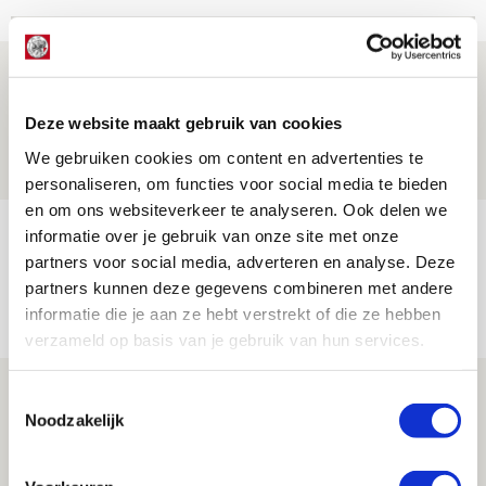
Is dit de laatste wallpaper van Godts in
de Johan Cruijff Arena?
Deze website maakt gebruik van cookies
07 AUGUSTUS 2026 - 00:36
We gebruiken cookies om content en advertenties te
NIEUWS
personaliseren, om functies voor social media te bieden
en om ons websiteverkeer te analyseren. Ook delen we
Trotse Klaassen: ‘Vierhonderd duels
informatie over je gebruik van onze site met onze
partners voor social media, adverteren en analyse. Deze
voor mijn club is heel speciaal’
partners kunnen deze gegevens combineren met andere
06 AUGUSTUS 2026 - 23:43
informatie die je aan ze hebt verstrekt of die ze hebben
NIEUWS
verzameld op basis van je gebruik van hun services.
Ajax zet Shelbourne eenvoudig opzij en
Toestemmingsselectie
Noodzakelijk
reist met vertrouwen naar Dublin
06 AUGUSTUS 2026 - 21:52
NIEUWS