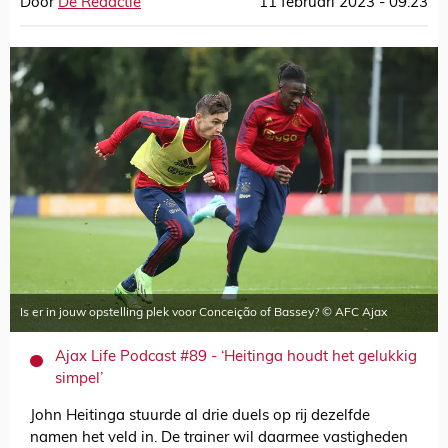
Door
De Redactie
11 februari 2023 - 09:23
Is er in jouw opstelling plek voor Conceição of Bassey? © AFC Ajax
Ajax Life Podcast #89 - ‘Heitinga houdt het gelukkig
simpel’
John Heitinga stuurde al drie duels op rij dezelfde
namen het veld in. De trainer wil daarmee vastigheden