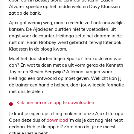
door. Calvin Bassey stond centraal achterin, Edson
Álvarez speelde op het middenveld en Davy Klaassen
zat op de bank.
Ajax gaf weinig weg, maar creëerde zelf ook nauwelijks
kansen. De Ajacieden durfden niet te voetballen, uit
angst voor de counter. Heitinga zette het daarom in de
rust om. Brian Brobbey werd gebracht, terwijl later ook
Klaassen in de ploeg kwam.
Moet het duo starten tegen Sparta? Ten koste van wie
dan? En wat te doen met de uit vorm geraakte Kenneth
Taylor en Steven Bergwijn? Allemaal vragen waar
Heitinga een antwoord op moet geven. Wellicht kan jij
de trainer een handje helpen, door jouw ideale formatie
met ons te delen.
Klik hier om onze app te downloaden
Je kunt je eigen opstelling maken in onze Ajax Life-app.
Open deze dus of
download
‘m als je dat nog niet hebt
gedaan. Heb je de app al? Zorg dan dat je de meest
actuele versie hebt.