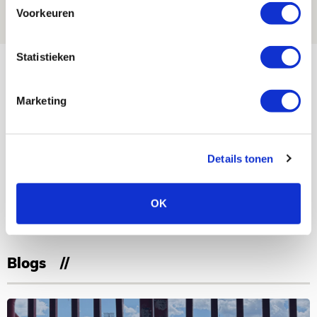
07 AUGUSTUS 2026 - 20:02
Voorkeuren
NIEUWS
Statistieken
Bekijk meer
AGENDA
Marketing
Selectiedag ballenjongens/-meiden
23
[VOL]
AUG
Details tonen
11
Geef Mij Maar Amsterdam
OK
SEP
Blogs