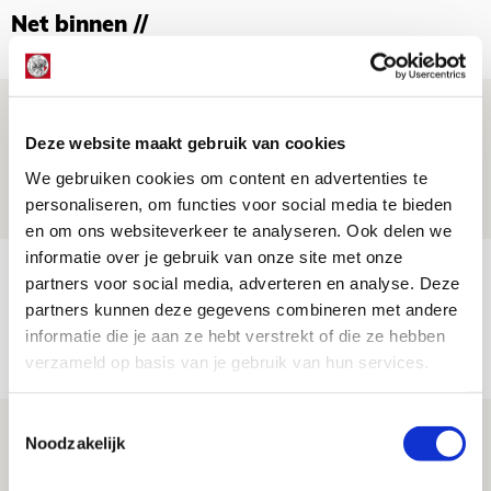
Net binnen //
Míchels elf: met welke formatie begin
jij aan nieuw eredivisieseizoen?
Deze website maakt gebruik van cookies
We gebruiken cookies om content en advertenties te
08 AUGUSTUS 2026 - 11:34
personaliseren, om functies voor social media te bieden
NIEUWS
en om ons websiteverkeer te analyseren. Ook delen we
informatie over je gebruik van onze site met onze
Spelen bij Jong Ajax of Ajax 1? Dat
partners voor social media, adverteren en analyse. Deze
maakt Abdalla ‘geen reet’ uit
partners kunnen deze gegevens combineren met andere
informatie die je aan ze hebt verstrekt of die ze hebben
08 AUGUSTUS 2026 - 10:04
verzameld op basis van je gebruik van hun services.
NIEUWS
Toestemmingsselectie
Brandt: ‘Ajax en Cruijff bleven door
Noodzakelijk
mijn hoofd spoken’