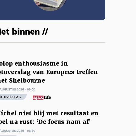
et binnen //
olop enthousiasme in
otoverslag van Europees treffen
et Shelbourne
AUGUSTUS 2026 - 09:00
OTOVERSLAG
íchel niet blij met resultaat en
pel na rust: ‘De focus nam af’
AUGUSTUS 2026 - 08:30