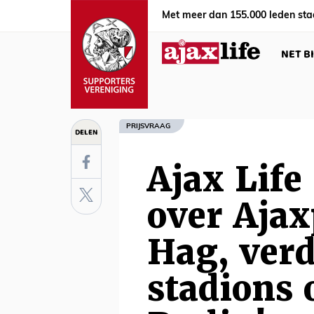
Met meer dan 155.000 leden sta
NET B
PRIJSVRAAG
DELEN
Ajax Life
over Ajax
Hag, ver
stadions 