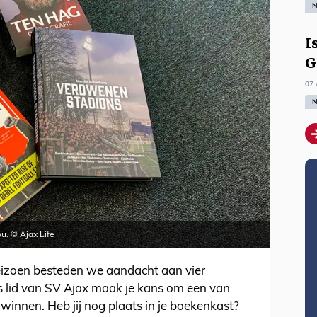
N
I
G
07 
N
u. © Ajax Life
eizoen besteden we aandacht aan vier
 lid van SV Ajax maak je kans om een van
winnen. Heb jij nog plaats in je boekenkast?