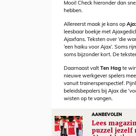
Mooi! Check hieronder dan sne
hebben.
Allereerst maak je kans op
Aja
leesbaar boekje met Ajaxgedich
Ajaxfans. Teksten over ‘die wan
‘een haiku voor Ajax’. Soms rij
soms bijzonder kort. De tekste
Daarnaast valt
Ten Hag
te win
nieuwe werkgever spelers mee d
vanuit trainersperspectief. Pijn
beleidsbepalers bij Ajax die ‘
wisten op te vangen.
AANBEVOLEN
Lees magazin
puzzel jezelf