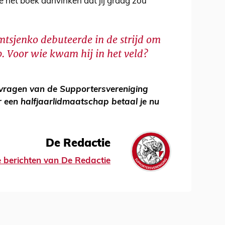
je het boek aanvinken dat jij graag zou
mtsjenko debuteerde in de strijd om
. Voor wie kwam hij in het veld?
svragen van de Supportersvereniging
 een halfjaarlidmaatschap betaal je nu
.
De Redactie
le berichten van De Redactie