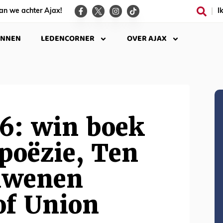
an we achter Ajax!
I
INNEN
LEDENCORNER
OVER AJAX
 6: win boek
poëzie, Ten
dwenen
of Union