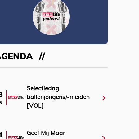
AGENDA
Selectiedag
3
ballenjongens/-meiden
G
[VOL]
Geef Mij Maar
1