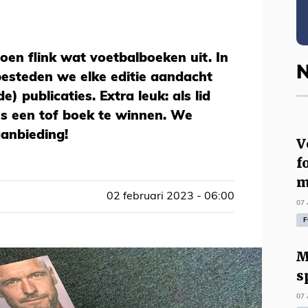
oen flink wat voetbalboeken uit. In
N
besteden we elke editie aandacht
 publicaties. Extra leuk: als lid
ns een tof boek te winnen. We
aanbieding!
V
f
m
02 februari 2023 - 06:00
07 
F
M
s
07 