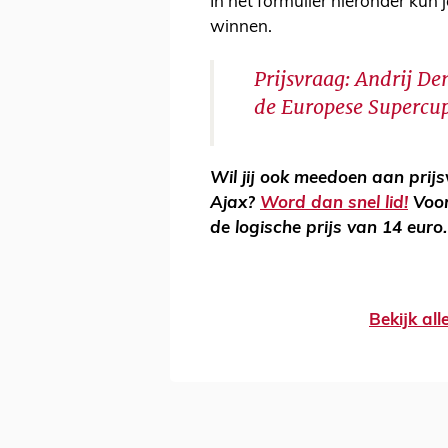
In het formulier hieronder kun 
winnen.
Prijsvraag: Andrij De
de Europese Supercup
Wil jij ook meedoen aan prij
Ajax?
Word dan snel lid!
Voor
de logische prijs van 14 euro
Bekijk al