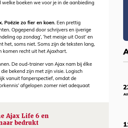
l welke boeken we voor je in de aanbieding
x. Poëzie zo fier en koen
. Een prettig
ten. Opgepend door schrijvers en ijverige
deling op zondag’, ‘het meisje uit Oost’ en
mt het, soms niet. Soms zijn de teksten lang,
n komen recht uit het Ajaxhart.
nen. De oud-trainer van Ajax nam bij élke
ie bekend zijn met zijn visie. Logisch
lijk vanuit fanperspectief, omdat de
voorkennis’ afgelopen zomer niet adequaat
2
AU
e Ajax Life 6 en
 naar bedrukt
1