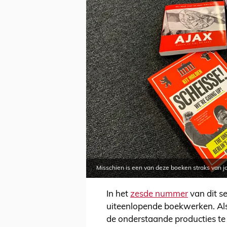
Misschien is een van deze boeken straks van jo
In het
zesde nummer
van dit s
uiteenlopende boekwerken. Als
de onderstaande producties te 