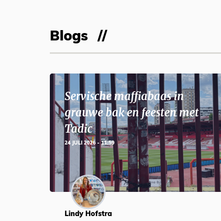
Blogs
Servische maffiabaas in
grauwe bak en feesten met
Tadic
24 JULI 2026 - 11:59
Lindy Hofstra