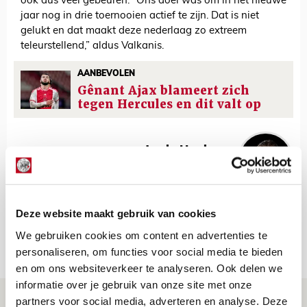
ook dus veel gebeuren. “Ons doel was om in het nieuwe
jaar nog in drie toernooien actief te zijn. Dat is niet
gelukt en dat maakt deze nederlaag zo extreem
teleurstellend,” aldus Valkanis.
AANBEVOLEN
Gênant Ajax blameert zich
tegen Hercules en dit valt op
Jordy Haak
Bekijk alle berichten van Jordy Haak
Deze website maakt gebruik van cookies
We gebruiken cookies om content en advertenties te
Net binnen //
personaliseren, om functies voor social media te bieden
en om ons websiteverkeer te analyseren. Ook delen we
informatie over je gebruik van onze site met onze
Ter Stegen over uitdagingen en
partners voor social media, adverteren en analyse. Deze