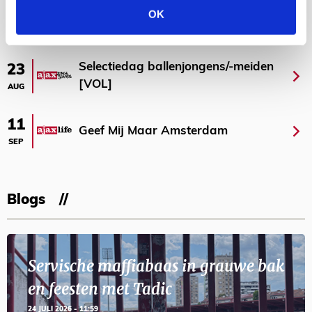
OK
AGENDA
Selectiedag ballenjongens/-meiden
23
[VOL]
AUG
11
Geef Mij Maar Amsterdam
SEP
Blogs
Servische maffiabaas in grauwe bak
en feesten met Tadic
24 JULI 2026 - 11:59