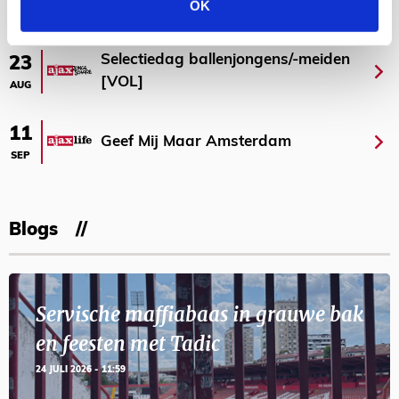
AGENDA
OK
Selectiedag ballenjongens/-meiden
23
[VOL]
AUG
11
Geef Mij Maar Amsterdam
SEP
Blogs
Servische maffiabaas in grauwe bak
en feesten met Tadic
24 JULI 2026 - 11:59