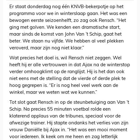
Er staat donderdag nog één KNVB-bekerpotje op het
programma voor we in winterslaap gaan. Het was een
bewogen eerste seizoenhelft, zo zag ook Rensch. “Het
ging met golven. We kenden een dramatische start,
maar sinds de komst van John Van ’t Schip, gaat het
beter. We staan nu vijfde. We hebben al veel plekken
veroverd, maar zijn nog niet klaar.”
Wat precies het doel is, wil Rensch niet zeggen. Wel
heeft hij er alle vertrouwen in dat Ajax na de winterstop
verder omhoogklimt op de ranglijst. Hij is het dan ook
niet eens met de stelling dat de vierde of derde plek te
hoog gegrepen is. “Er is nog heel veel werk aan de
winkel, maar we weten wat we kunnen.”
Tot slot gaat Rensch in op de steunbetuiging aan Van ’t
Schip. Na precies 55 minuten voetbal rolde een
klaterend applaus van de tribunes, speciaal voor de
afwezige trainer. Hij stapte ondanks het verlies van zijn
vrouw Daniëlle bij Ajax in. “Het was een mooi moment
voor iedereen. Ik keek om me heen en zag letterlijk