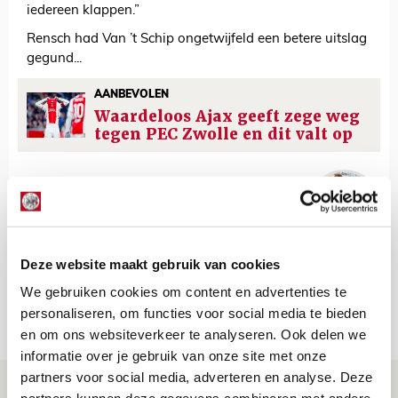
iedereen klappen.”
Rensch had Van ’t Schip ongetwijfeld een betere uitslag
gegund...
AANBEVOLEN
Waardeloos Ajax geeft zege weg
tegen PEC Zwolle en dit valt op
Lindy Hofstra
Bekijk alle berichten van Lindy Hofstra
Deze website maakt gebruik van cookies
We gebruiken cookies om content en advertenties te
personaliseren, om functies voor social media te bieden
Net binnen //
en om ons websiteverkeer te analyseren. Ook delen we
informatie over je gebruik van onze site met onze
partners voor social media, adverteren en analyse. Deze
Volop enthousiasme in fotoverslag van