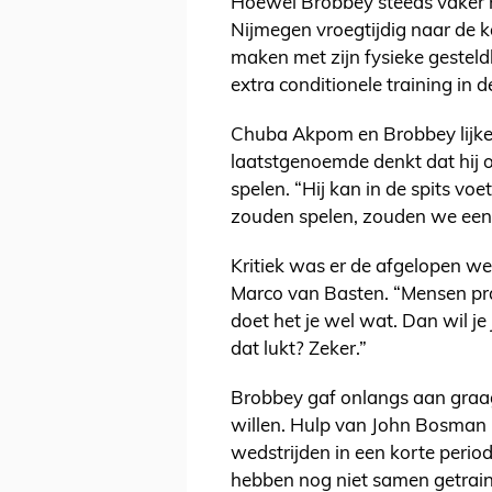
Hoewel Brobbey steeds vaker n
Nijmegen vroegtijdig naar de 
maken met zijn fysieke gesteld
extra conditionele training in 
Chuba Akpom en Brobbey lijke
laatstgenoemde denkt dat hij
spelen. “Hij kan in de spits vo
zouden spelen, zouden we een
Kritiek was er de afgelopen w
Marco van Basten. “Mensen prat
doet het je wel wat. Dan wil je 
dat lukt? Zeker.”
Brobbey gaf onlangs aan graag
willen. Hulp van John Bosman h
wedstrijden in een korte perio
hebben nog niet samen getrain