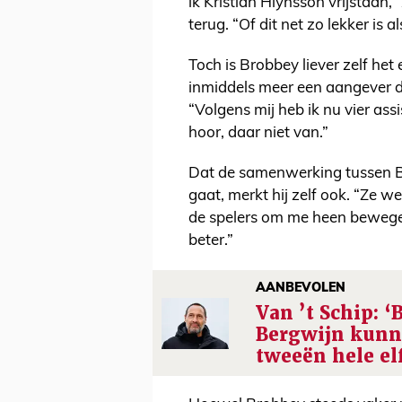
ik Kristian Hlynsson vrijstaan
terug. “Of dit net zo lekker is 
Toch is Brobbey liever zelf het 
inmiddels meer een aangever da
“Volgens mij heb ik nu vier assi
hoor, daar niet van.”
Dat de samenwerking tussen B
gaat, merkt hij zelf ook. “Ze we
de spelers om me heen bewege
beter.”
AANBEVOLEN
Van ’t Schip: ‘
Bergwijn kunn
tweeën hele el