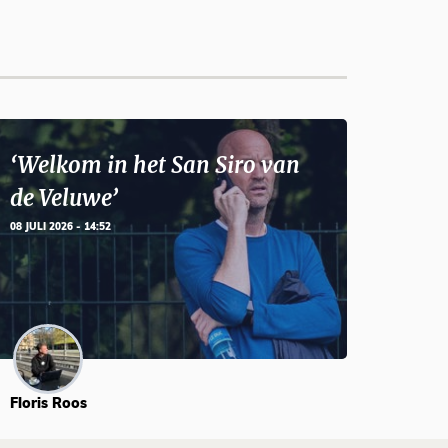
‘Welkom in het San Siro van
de Veluwe’
08 JULI 2026 - 14:52
Floris Roos