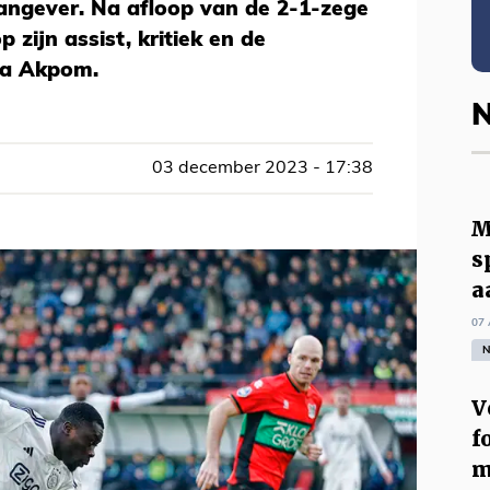
angever. Na afloop van de 2-1-zege
 zijn assist, kritiek en de
a Akpom.
N
03 december 2023 - 17:38
M
s
a
07 
N
V
f
m