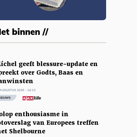
et binnen //
íchel geeft blessure-update en
preekt over Godts, Baas en
anwinsten
AUGUSTUS 2026 - 14:13
IEUWS
olop enthousiasme in
otoverslag van Europees treffen
et Shelbourne