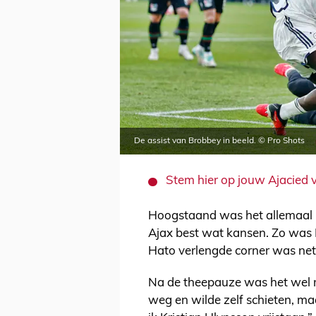
De assist van Brobbey in beeld. © Pro Shots
Stem hier op jouw Ajacied 
Hoogstaand was het allemaal ni
Ajax best wat kansen. Zo was Br
Hato verlengde corner was net
Na de theepauze was het wel r
weg en wilde zelf schieten, m