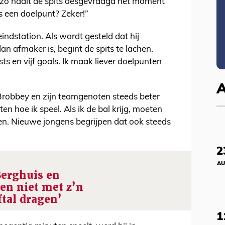
,” zo haalt de spits desgevraagd het moment
als een doelpunt? Zeker!”
eindstation. Als wordt gesteld dat hij
n afmaker is, begint de spits te lachen.
sts en vijf goals. Ik maak liever doelpunten
robbey en zijn teamgenoten steeds beter
ten hoe ik speel. Als ik de bal krijg, moeten
n. Nieuwe jongens begrijpen dat ook steeds
2
AU
Berghuis en
en niet met z’n
ftal dragen’
1