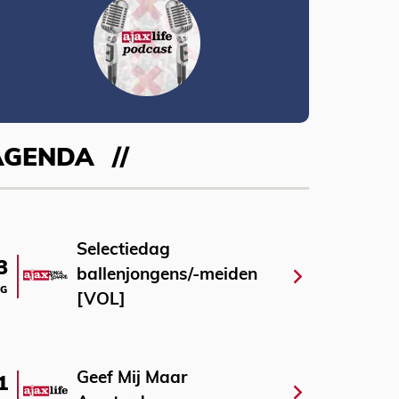
AGENDA
Selectiedag
3
ballenjongens/-meiden
G
[VOL]
Geef Mij Maar
1