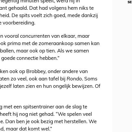
egentig minuten speelt, werd hij in
SE
kant gehaald. Dat had volgens hem niks te
heid. De spits voelt zich goed, mede dankzij
de voorbereiding.
n vooral concurrenten van elkaar, maar
 ook prima met de zomeraankoop samen kan
etballen, maar ook op tien. Als we samen
 goede connectie hebben.”
eken ook op Brobbey, onder andere van
en zo veel, ook aan tafel bij
Rondo
. Soms
jezelf laten zien en hun ongelijk bewijzen. Of
 met een spitsentrainer aan de slag te
eeft hij nog niet gehad. “We spelen veel
de. Dan ben je ook bezig met herstellen. We
d, maar dat komt wel.”