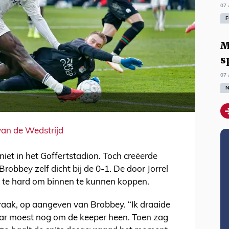
07 
F
M
s
07 
N
van de Wedstrijd
et in het Goffertstadion. Toch creëerde
obbey zelf dicht bij de 0-1. De door Jorrel
 te hard om binnen te kunnen koppen.
aak, op aangeven van Brobbey. “Ik draaide
aar moest nog om de keeper heen. Toen zag