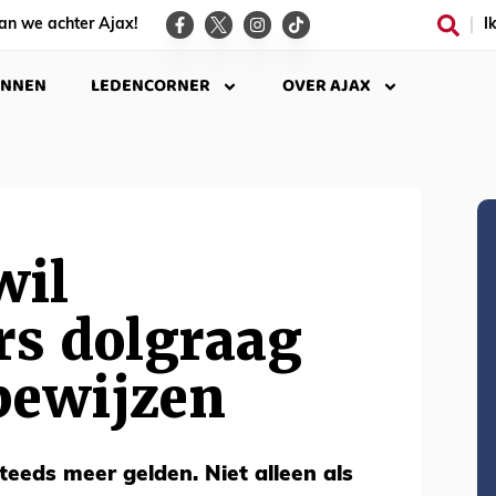
an we achter Ajax!
I
INNEN
LEDENCORNER
OVER AJAX
wil
ers dolgraag
bewijzen
teeds meer gelden. Niet alleen als