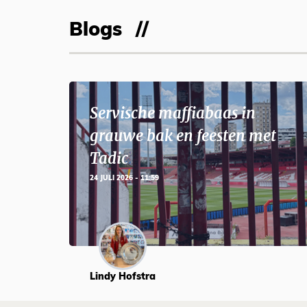
Blogs
Servische maffiabaas in
grauwe bak en feesten met
Tadic
24 JULI 2026 - 11:59
Lindy Hofstra