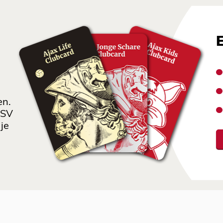
en.
 SV
je