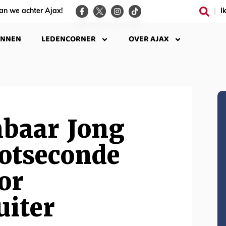
an we achter Ajax!
I
INNEN
LEDENCORNER
OVER AJAX
baar Jong
lotseconde
or
uiter