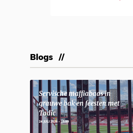
Blogs
Servische maffiabaas in
grauwe bak en feesten met
Tadic
24 JULI 2026 - 11:59