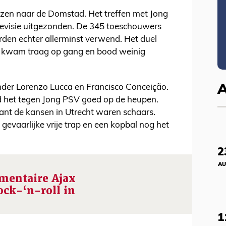
izen naar de Domstad. Het treffen met Jong
elevisie uitgezonden. De 345 toeschouwers
en echter allerminst verwend. Het duel
s kwam traag op gang en bood weinig
nder Lorenzo Lucca en Francisco Conceição.
het tegen Jong PSV goed op de heupen.
 want de kansen in Utrecht waren schaars.
gevaarlijke vrije trap en een kopbal nog het
2
AU
mentaire Ajax
ock-‘n-roll in
1