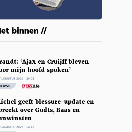
et binnen //
randt: ‘Ajax en Cruijff bleven
oor mijn hoofd spoken’
AUGUSTUS 2026 - 20:02
IEUWS
íchel geeft blessure-update en
preekt over Godts, Baas en
anwinsten
AUGUSTUS 2026 - 14:13