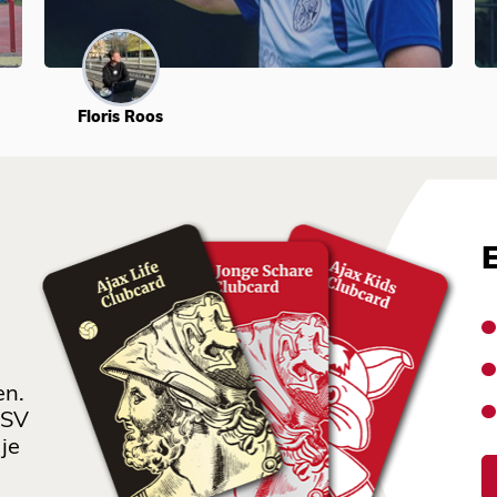
Floris Roos
en.
 SV
je