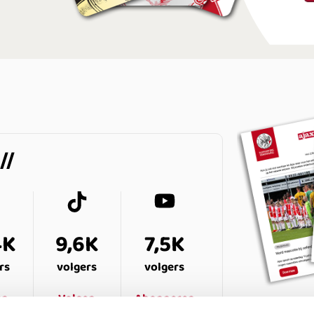
4K
9,6K
7,5K
rs
volgers
volgers
en
Volgen
Abonneren