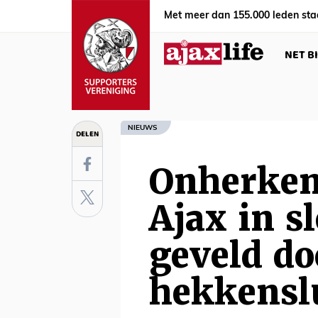
Met meer dan 155.000 leden sta
NET B
NIEUWS
DELEN
Onherken
Ajax in s
geveld do
hekkensl