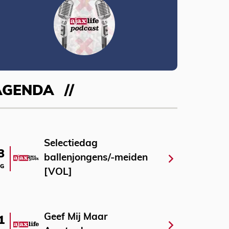
AGENDA
Selectiedag
3
ballenjongens/-meiden
G
[VOL]
Geef Mij Maar
1