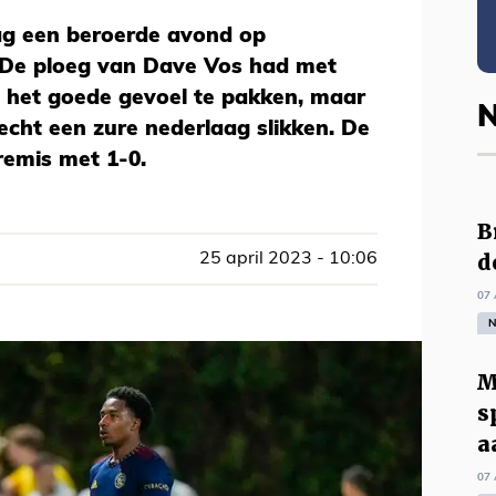
g een beroerde avond op
 De ploeg van Dave Vos had met
j het goede gevoel te pakken, maar
N
cht een zure nederlaag slikken. De
remis met 1-0.
B
d
25 april 2023 - 10:06
07 
N
M
s
a
07 