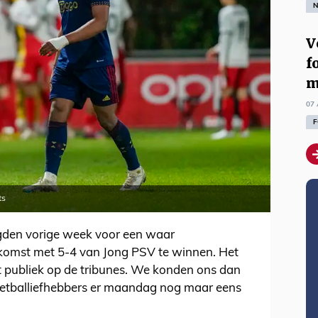
N
V
f
m
07 
F
ts
den vorige week voor een waar
komst met 5-4 van Jong PSV te winnen. Het
 publiek op de tribunes. We konden ons dan
oetballiefhebbers er maandag nog maar eens