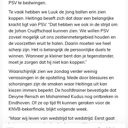
PSV te bedwingen.
Te vaak hebben we Luuk de Jong ballen erin zien
koppen. Heitinga beseft zich dat daar een belangrijke
kracht ligt van PSV. “Dat hebben we ook in de strijd om
de Johan Cruijffschaal kunnen zien. We willen PSV
zoveel mogelijk uit ons zestienmetergebied houden en
de voorzetten eruit te halen. Daarin moeten we heel
scherp zijn. Het is belangrijk de persoonlijke duels te
winnen. Wanneer je kleiner bent dan je tegenstander,
moet je zorgen dat hij niet kan koppen.”
Waarschijnlijk zien we zondag verder weinig
verrassingen in de opstelling. Mede door blessures en
schorsingen zijn de smaken waar Heitinga uit kan
kiezen immers beperkt. De hoofdtrainer bevestigde dat
Devyne Rensch en Mohammed Kudus nog ontbreken in
Eindhoven. Of ze op tijd fit kunnen geraken voor de
KNVB-bekerfinale, blijkt volgende week.
“Maar wij leven van wedstrijd tot wedstrijd. Eerst gaat
het om een overwinning in de competitie, want we