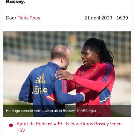
Bassey.
Door
Floris Roos
21 april 2023 - 16:39
Heitinga spreekt vertrouwen uit in Bassey. © AFC Ajax
Ajax Life Podcast #99 - Nieuwe kans Bassey tegen
PSV