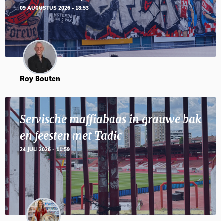
09 AUGUSTUS 2026 - 18:53
Roy Bouten
Servische maffiabaas in grauwe bak
en feesten met Tadic
24 JULI 2026 - 11:59