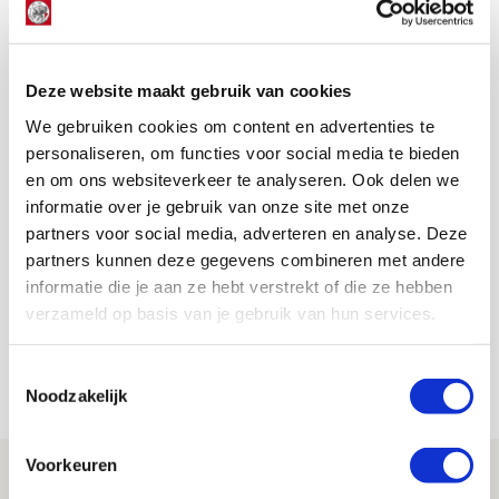
willen komend seizoen de Champions League in. Dat
geldt ook voor PSV, dus ik hoop dat het een
spektakelstuk wordt,” besloot Heitinga.
Deze website maakt gebruik van cookies
AANBEVOLEN
We gebruiken cookies om content en advertenties te
Heitinga pakt gelukspet Van
personaliseren, om functies voor social media te bieden
Nistelrooij absoluut niet af
en om ons websiteverkeer te analyseren. Ook delen we
informatie over je gebruik van onze site met onze
Floris Roos
partners voor social media, adverteren en analyse. Deze
partners kunnen deze gegevens combineren met andere
Bekijk alle berichten van Floris Roos
informatie die je aan ze hebt verstrekt of die ze hebben
verzameld op basis van je gebruik van hun services.
Toestemmingsselectie
Net binnen //
Noodzakelijk
Voorkeuren
Reisverslag PEC-uit: geregisseerde