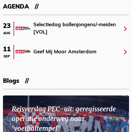
AGENDA
Selectiedag ballenjongens/-meiden
23
[VOL]
AUG
11
Geef Mij Maar Amsterdam
SEP
Blogs
Reisverslag PEC-uit: geregisseerde
operatie onderweg naar
‘voetbaltempel’