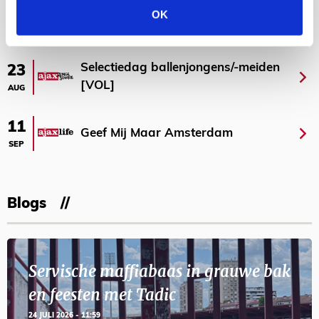
OK
AGENDA
Selectiedag ballenjongens/-meiden
23
[VOL]
AUG
11
Geef Mij Maar Amsterdam
SEP
Blogs
Servische maffiabaas in grauwe bak
en feesten met Tadic
24 JULI 2026 - 11:59