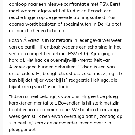
aanloop naar een nieuwe confrontatie met PSV. Eerst
moet worden afgewacht of Kudus en Rensch een
reactie krijgen op de geleverde trainingsarbeid. Pas
daarna wordt besloten of speelminuten in De Kuip tot
de mogelijkheden behoren.
Edson Álvarez is in Rotterdam in ieder geval wel weer
van de partij. Hij ontbrak wegens een schorsing in het
verloren competitieduel met PSV (3-0). Ajax ging er
hard af. Het had de over-mijn-lijk-mentaliteit van
Álvarez goed kunnen gebruiken. “Edson is een van
onze leiders. Hij brengt iets extra’s, zeker met zijn gif. Ik
ben blij dat hij er weer bij is,” reageerde Heitinga, die
bijval kreeg van Dusan Tadic.
“Edson is heel belangrijk voor ons. Hij geeft de ploeg
karakter en mentaliteit. Bovendien is hij sterk met zijn
hoofd en in de communicatie. We hebben hem vorige
week gemist. Ik ben ervan overtuigd dat hij zondag op
zijn best is,” sprak de aanvoerder lovend over zijn
ploeggenoot.