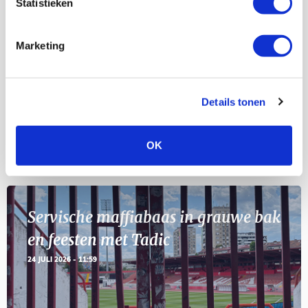
Statistieken
Selectiedag ballenjongens/-meiden
23
[VOL]
AUG
Marketing
11
Geef Mij Maar Amsterdam
SEP
Details tonen
OK
BLOGS
Servische maffiabaas in grauwe bak
en feesten met Tadic
24 JULI 2026 - 11:59