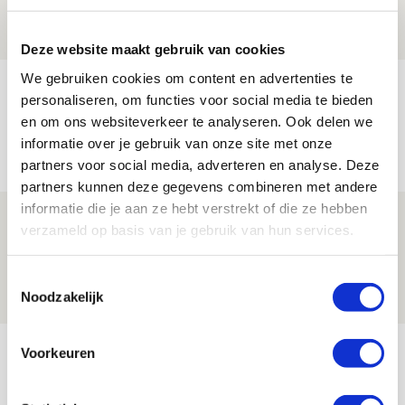
08 AUGUSTUS 2026 - 12:32
NIEUWS
Deze website maakt gebruik van cookies
We gebruiken cookies om content en advertenties te
Míchels elf: met welke formatie begin
personaliseren, om functies voor social media te bieden
jij aan nieuw eredivisieseizoen?
en om ons websiteverkeer te analyseren. Ook delen we
informatie over je gebruik van onze site met onze
08 AUGUSTUS 2026 - 11:34
partners voor social media, adverteren en analyse. Deze
NIEUWS
partners kunnen deze gegevens combineren met andere
informatie die je aan ze hebt verstrekt of die ze hebben
Spelen bij Jong Ajax of Ajax 1? Dat
verzameld op basis van je gebruik van hun services.
maakt Abdalla ‘geen reet’ uit
08 AUGUSTUS 2026 - 10:04
Toestemmingsselectie
Noodzakelijk
NIEUWS
Bekijk meer
Voorkeuren
AGENDA