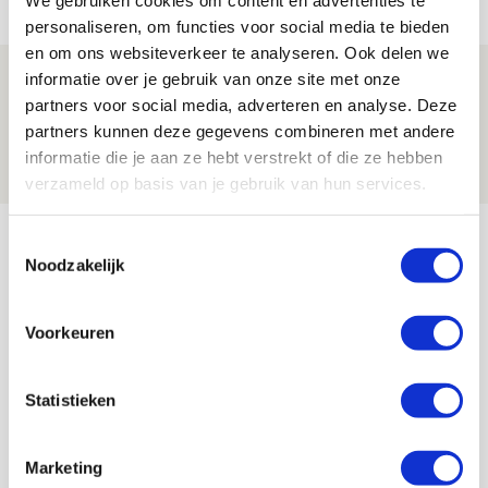
We gebruiken cookies om content en advertenties te
FOTOVERSLAG
personaliseren, om functies voor social media te bieden
en om ons websiteverkeer te analyseren. Ook delen we
Míchel niet blij met resultaat en spel
informatie over je gebruik van onze site met onze
partners voor social media, adverteren en analyse. Deze
na rust: ‘De focus nam af’
partners kunnen deze gegevens combineren met andere
07 AUGUSTUS 2026 - 08:30
informatie die je aan ze hebt verstrekt of die ze hebben
NIEUWS
verzameld op basis van je gebruik van hun services.
Bekijk meer
Toestemmingsselectie
Noodzakelijk
AGENDA
Voorkeuren
Selectiedag ballenjongens/-meiden
23
[VOL]
AUG
Statistieken
11
Geef Mij Maar Amsterdam
SEP
Marketing