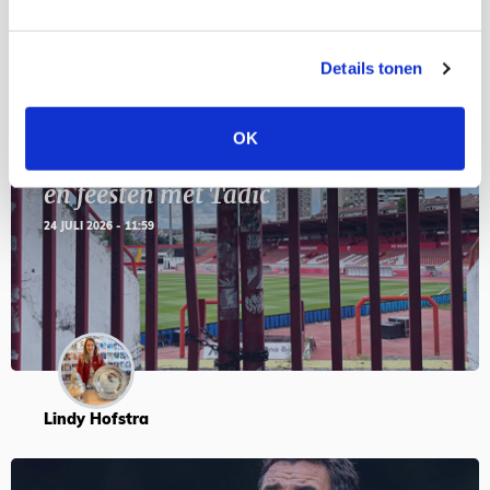
BLOGS
Details tonen
OK
Servische maffiabaas in grauwe bak
en feesten met Tadic
24 JULI 2026 - 11:59
Lindy Hofstra