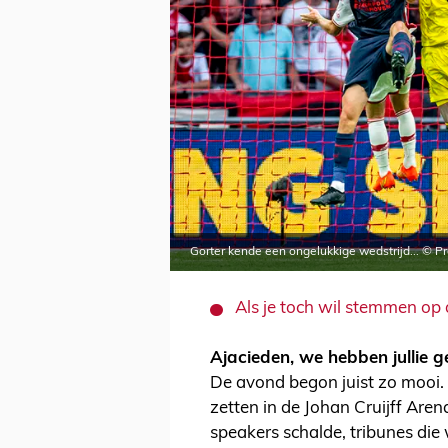
Gorter kende een ongelukkige wedstrijd... © P
Als je toch wil stemmen op 
Ajacieden, we hebben jullie g
De avond begon juist zo mooi.
zetten in de Johan Cruijff Are
speakers schalde, tribunes die