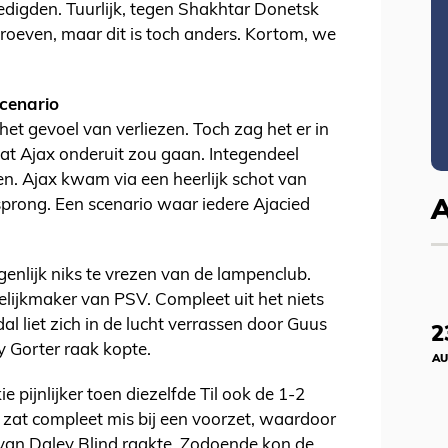
edigden. Tuurlijk, tegen Shakhtar Donetsk
roeven, maar dit is toch anders. Kortom, we
cenario
et gevoel van verliezen. Toch zag het er in
dat Ajax onderuit zou gaan. Integendeel
n. Ajax kwam via een heerlijk schot van
sprong. Een scenario waar iedere Ajacied
lijk niks te vrezen van de lampenclub.
elijkmaker van PSV. Compleet uit het niets
l liet zich in de lucht verrassen door Guus
2
ay Gorter raak kopte.
AU
e pijnlijker toen diezelfde Til ook de 1-2
 zat compleet mis bij een voorzet, waardoor
d van Daley Blind raakte. Zodoende kon de