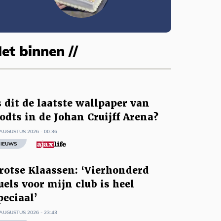
et binnen //
s dit de laatste wallpaper van
odts in de Johan Cruijff Arena?
AUGUSTUS 2026 - 00:36
IEUWS
rotse Klaassen: ‘Vierhonderd
uels voor mijn club is heel
peciaal’
AUGUSTUS 2026 - 23:43