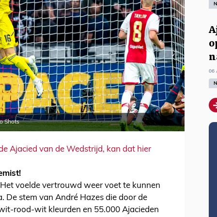
N
A
o
n
06 
N
ro Shots
de Ajacied van de Wedstrijd, kan dat hier
emist!
 Het voelde vertrouwd weer voet te kunnen
na. De stem van André Hazes die door de
 wit-rood-wit kleurden en 55.000 Ajacieden