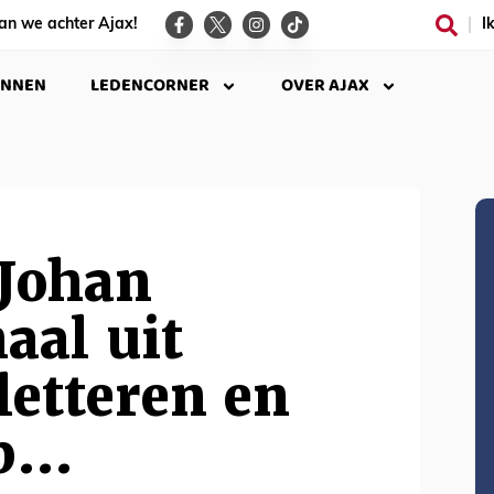
an we achter Ajax!
I
INNEN
LEDENCORNER
OVER AJAX
 Johan
aal uit
etteren en
op…