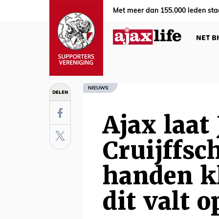
Met meer dan 155.000 leden sta
NET B
NIEUWS
DELEN
Ajax laat
Cruijffsch
handen kl
dit valt 