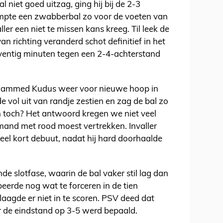
l niet goed uitzag, ging hij bij de 2-3
ompte een zwabberbal zo voor de voeten van
r een niet te missen kans kreeg. Til leek de
n richting veranderd schot definitief in het
eventig minuten tegen een 2-4-achterstand
ohammed Kudus weer voor nieuwe hoop in
vol uit van randje zestien en zag de bal zo
n toch? Het antwoord kregen we niet veel
iemand met rood moest vertrekken. Invaller
eel kort debuut, nadat hij hard doorhaalde
de slotfase, waarin de bal vaker stil lag dan
beerde nog wat te forceren in de tien
laagde er niet in te scoren. PSV deed dat
 de eindstand op 3-5 werd bepaald.