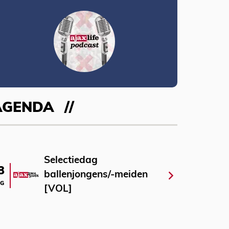
AGENDA
Selectiedag
3
ballenjongens/-meiden
G
[VOL]