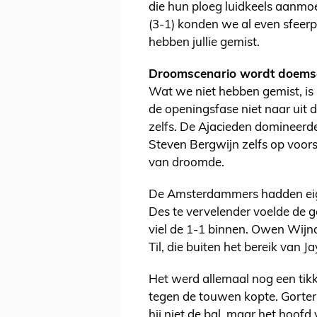
die hun ploeg luidkeels aanmo
(3-1) konden we al even sfeerp
hebben jullie gemist.
Droomscenario wordt doems
Wat we niet hebben gemist, is h
de openingsfase niet naar uit 
zelfs. De Ajacieden domineerde
Steven Bergwijn zelfs op voor
van droomde.
De Amsterdammers hadden eigen
Des te vervelender voelde de g
viel de 1-1 binnen. Owen Wijnda
Til, die buiten het bereik van J
Het werd allemaal nog een tikki
tegen de touwen kopte. Gorter
hij niet de bal, maar het hoof