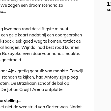
1
 We zagen een droomscenario zo
SE
io…
g kwamen rond de vijftigste minuut
 een gele kaart nadat hij een doorgebroken
nksback leek goed weg te komen, totdat de
al hangen. Wijndal had best rood kunnen
han Bakayoko even daarvoor hands maakte.
uggedraaid.
aar Ajax gretig gebruik van maakte. Terwijl
 stonden te kijken, had Antony zijn ploeg
oten. De Braziliaan schoof de bal op
De Johan Cruijff Arena ontplofte.
urstelling…
et niet de wedstrijd van Gorter was. Nadat