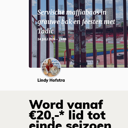
Servische maffiabaas in
grauwe bak en feesten met
Tadic
24 JULI 2026 - 11:59
Lindy Hofstra
Word vanaf
€20,-* lid tot
einde seizoen