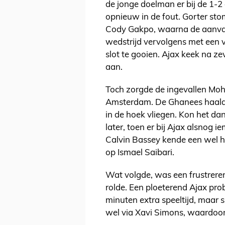
de jonge doelman er bij de 1-2 a
opnieuw in de fout. Gorter st
Cody Gakpo, waarna de aanvalle
wedstrijd vervolgens met een va
slot te gooien. Ajax keek na z
aan.
Toch zorgde de ingevallen M
Amsterdam. De Ghanees haalde 
in de hoek vliegen. Kon het da
later, toen er bij Ajax alsnog 
Calvin Bassey kende een wel h
op Ismael Saibari.
Wat volgde, was een frustreren
rolde. Een ploeterend Ajax pro
minuten extra speeltijd, maar s
wel via Xavi Simons, waardoor