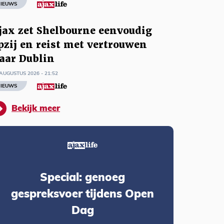
IEUWS
jax zet Shelbourne eenvoudig
pzij en reist met vertrouwen
aar Dublin
AUGUSTUS 2026 - 21:52
IEUWS
Bekijk meer
Special: genoeg
gespreksvoer tijdens Open
Dag