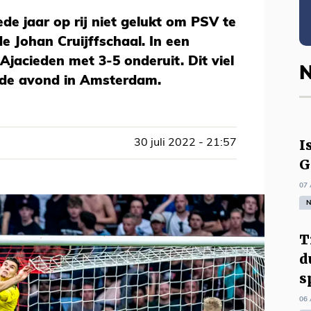
de jaar op rij niet gelukt om PSV te
de Johan Cruijffschaal. In een
Ajacieden met 3-5 onderuit. Dit viel
N
ende avond in Amsterdam.
I
30 juli 2022 - 21:57
G
07 
N
T
d
s
06 