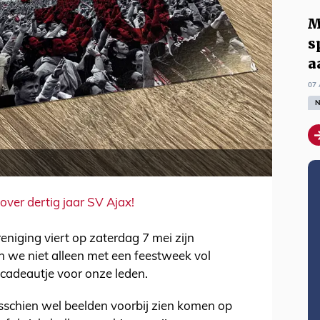
M
s
a
07 
N
ver dertig jaar SV Ajax!
reniging viert op zaterdag 7 mei zijn
en we niet alleen met een feestweek vol
 cadeautje voor onze leden.
sschien wel beelden voorbij zien komen op