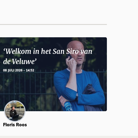
‘Welkom in het San Siro van
de Veluwe’
08 JULI 2026 - 14:52
Floris Roos