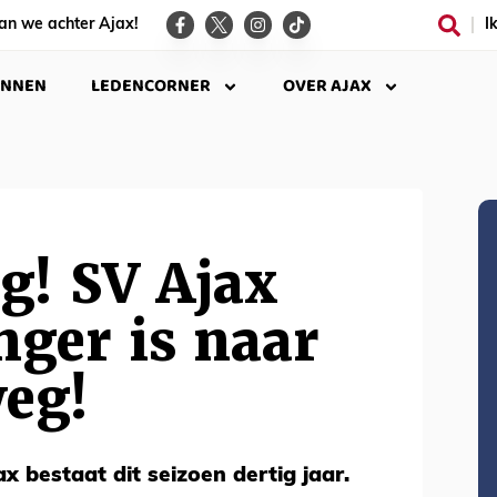
an we achter Ajax!
I
INNEN
LEDENCORNER
OVER AJAX
g! SV Ajax
nger is naar
weg!
x bestaat dit seizoen dertig jaar.