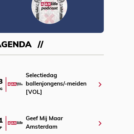
AGENDA
Selectiedag
3
ballenjongens/-meiden
G
[VOL]
Geef Mij Maar
1
Amsterdam
P