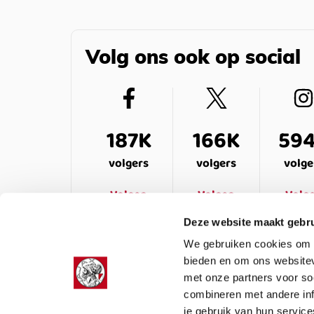
Volg ons ook op social
187K
166K
59
volgers
volgers
volge
Volgen
Volgen
Volg
Deze website maakt gebru
We gebruiken cookies om c
bieden en om ons websitev
met onze partners voor so
combineren met andere inf
je gebruik van hun service