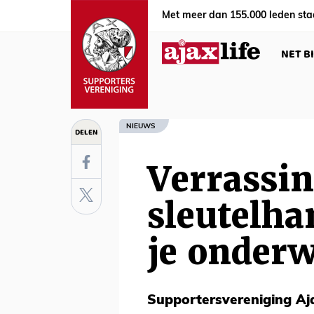
Met meer dan 155.000 leden sta
NET B
NIEUWS
DELEN
Verrassin
sleutelha
je onder
Supportersvereniging Aja