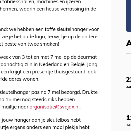
fabriekshallen, machines en ijzeren
schermen, waarin een heuse verrassing in de
end: we hebben een toffe sleutelhanger voor
zie je het oude logo, terwijl je op de andere
et beste van twee smaken!
 week van 3 tot en met 7 mei op de deurmat
woonachtig zijn in Nederland en België. Jong
ereen krijgt een presentje thuisgestuurd, ook
2
elfde adres wonen.
AU
sleutelhanger pas na 7 mei bezorgd. Drukte
e na 15 mei nog steeds niks hebben
 mailtje naar
organisatie@svajax.nl
.
1
 je jouw hanger aan je sleutelbos hebt
SE
autje ergens anders een mooi plekje hebt