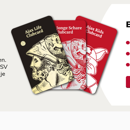
en.
 SV
je