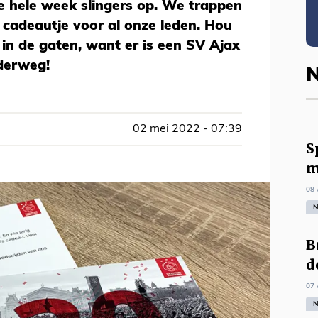
hele week slingers op. We trappen
cadeautje voor al onze leden. Hou
in de gaten, want er is een SV Ajax
nderweg!
N
02 mei 2022 - 07:39
S
m
08 
N
B
d
07 
N