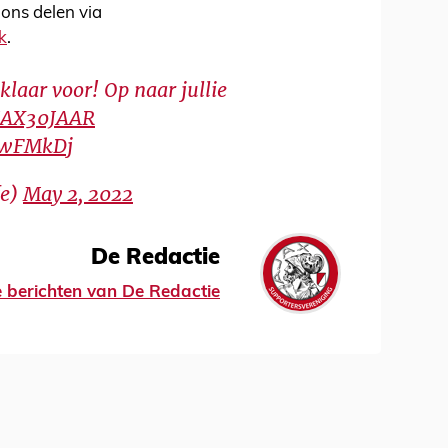
 ons delen via
k
.
klaar voor! Op naar jullie
JAX30JAAR
6dwFMkDj
fe)
May 2, 2022
De Redactie
le berichten van De Redactie