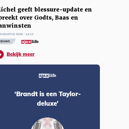
íchel geeft blessure-update en
preekt over Godts, Baas en
anwinsten
AUGUSTUS 2026 - 14:13
IEUWS
Bekijk meer
‘Brandt is een Taylor-
deluxe’