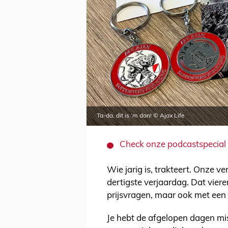
Ta-da, dit is ‘m dan! © Ajax Life
Check onze podcastspecial o
Wie jarig is, trakteert. Onze ve
dertigste verjaardag. Dat vier
prijsvragen, maar ook met een
Je hebt de afgelopen dagen mi