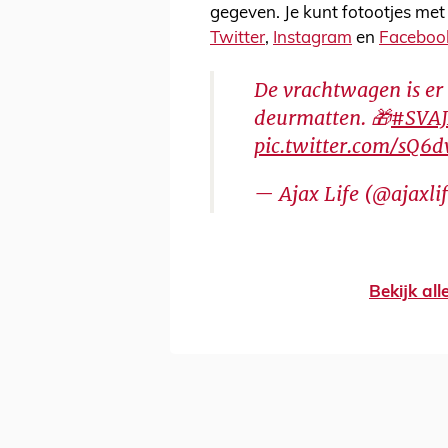
gegeven. Je kunt fotootjes met
Twitter
,
Instagram
en
Faceboo
De vrachtwagen is er 
deurmatten. 🎁
#SVA
pic.twitter.com/sQ
— Ajax Life (@ajaxli
Bekijk al