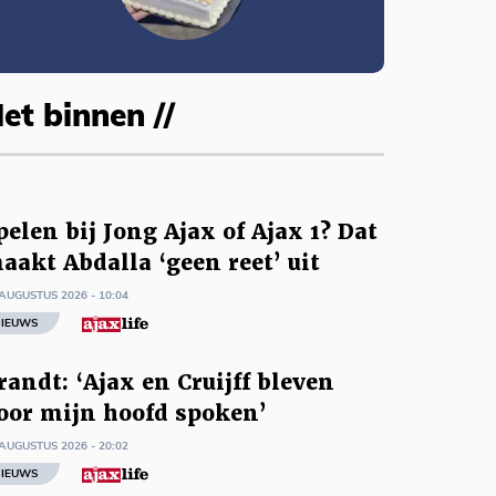
et binnen //
pelen bij Jong Ajax of Ajax 1? Dat
aakt Abdalla ‘geen reet’ uit
AUGUSTUS 2026 - 10:04
IEUWS
randt: ‘Ajax en Cruijff bleven
oor mijn hoofd spoken’
AUGUSTUS 2026 - 20:02
IEUWS