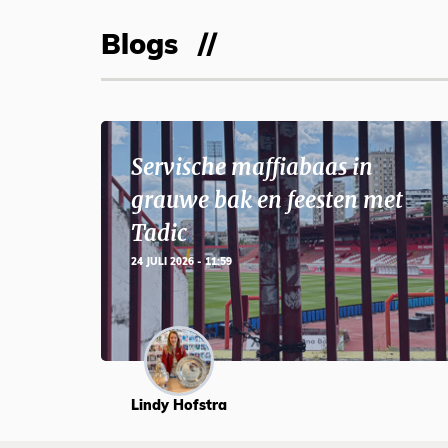
Blogs
Servische maffiabaas in
grauwe bak en feesten met
Tadic
24 JULI 2026 - 11:59
Lindy Hofstra