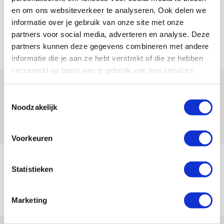
en om ons websiteverkeer te analyseren. Ook delen we
informatie over je gebruik van onze site met onze
partners voor social media, adverteren en analyse. Deze
Net binnen //
partners kunnen deze gegevens combineren met andere
informatie die je aan ze hebt verstrekt of die ze hebben
verzameld op basis van je gebruik van hun services.
Drie dingen die je moet weten over PEC
Toestemmingsselectie
Zwolle - Ajax
Noodzakelijk
08 AUGUSTUS 2026 - 12:32
NIEUWS
Voorkeuren
Míchels elf: met welke formatie begin
Statistieken
jij aan nieuw eredivisieseizoen?
08 AUGUSTUS 2026 - 11:34
Marketing
NIEUWS