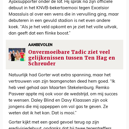
Ajaxsupporter onder de lat. Hij sprak na zijn officiële
debuut in het KNVB-bekertoernooi tegen Excelsior
Maassluis al over een wens die in vervulling ging, maar
debuteren in een gevuld stadion is net even andere
koek. “Als je het veld opkomt en je ziet het volle uitvak,
dan geeft dat een flinke boost.”
AANBEVOLEN
Onvermoeibare Tadic ziet veel
gelijkenissen tussen Ten Hag en
Schreuder
Natuurlijk had Gorter wat extra spanning, maar het
vertrouwen van zijn teamgenoten deed hem goed. “Ik
heb veel gehad aan Maarten Stekelenburg. Remko
Pasveer appte mij ook voor de wedstrijd, om mij succes
te wensen. Daley Blind en Davy Klaassen zijn ook
jongens die mij oppeppen om vol gas te geven. Ze
weten dat ik het kan. Dat is mooi.”
Gorter kijkt met een goed gevoel terug op zijn
eredivisiedebuut, ondanks dat hij twee tegentreffers