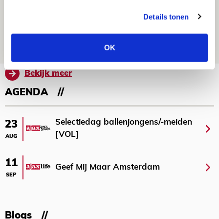
Spelen bij Jong Ajax of Ajax 1? Dat
Details tonen
maakt Abdalla ‘geen reet’ uit
08 AUGUSTUS 2026 - 10:04
OK
NIEUWS
Bekijk meer
AGENDA
Selectiedag ballenjongens/-meiden
23
[VOL]
AUG
11
Geef Mij Maar Amsterdam
SEP
Blogs