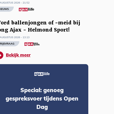
AUGUSTUS 2026 - 21:52
IEUWS
ord ballenjongen of -meid bij
ong Ajax - Helmond Sport!
AUGUSTUS 2026 - 13:13
RIJSVRAAG
Bekijk meer
Special: genoeg
gespreksvoer tijdens Open
Dag