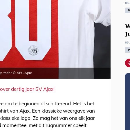
06 
N
W
J
06 
P
gt, toch? © AFC Ajax
ver dertig jaar SV Ajax!
e om te beginnen al schitterend. Het is het
hirt van Ajax. Een klassieke weergave van
 klassieke logo. Zo mag het van ons elk jaar
ed momenteel met dit rugnummer speelt.