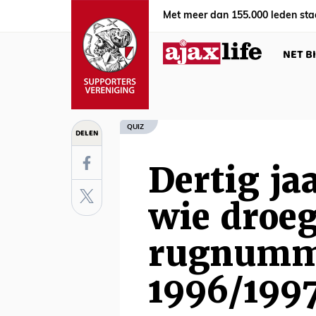
Met meer dan 155.000 leden sta
NET B
QUIZ
DELEN
Dertig ja
wie droe
rugnumme
1996/199