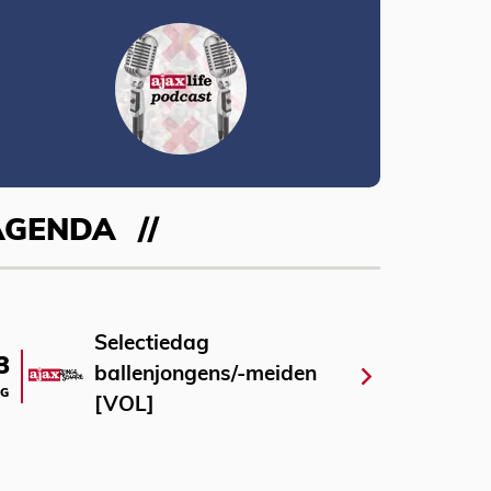
AGENDA
Selectiedag
3
ballenjongens/-meiden
G
[VOL]