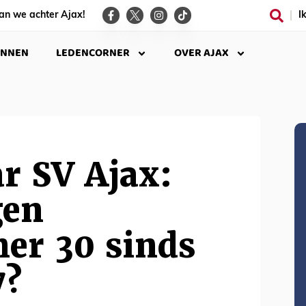
an we achter Ajax!
I
INNEN
LEDENCORNER
OVER AJAX
ar SV Ajax:
gen
r 30 sinds
7?