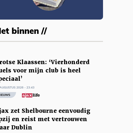
et binnen //
rotse Klaassen: ‘Vierhonderd
uels voor mijn club is heel
peciaal’
AUGUSTUS 2026 - 23:43
IEUWS
jax zet Shelbourne eenvoudig
pzij en reist met vertrouwen
aar Dublin