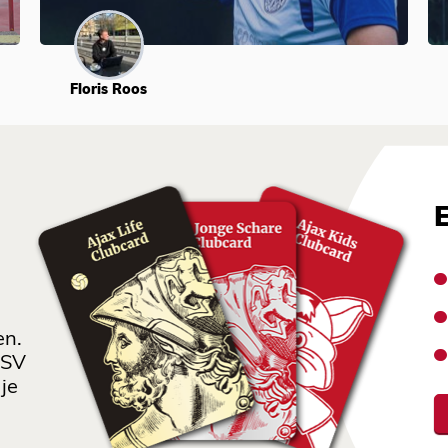
Floris Roos
en.
 SV
je