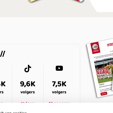
4K
9,6K
7,5K
rs
volgers
volgers
en
Volgen
Abonneren