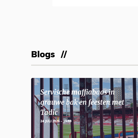
Blogs
Servische maffiabaas in
grauwe bak en feesten met
Tadic
24 JULI 2026 - 11:59