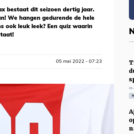
x bestaat dit seizoen dertig jaar.
aan! We hangen gedurende de hele
s ook leuk leek? Een quiz waarin
N
taat!
T
05 mei 2022 - 07:23
d
s
06 
N
A
o
n