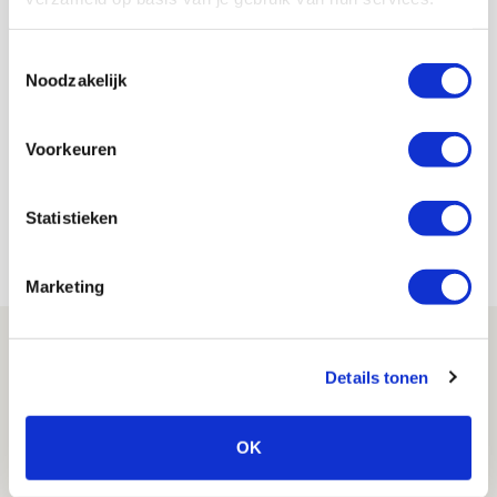
RKC onnodig lastig en dit valt
op
Toestemmingsselectie
Noodzakelijk
Floris Roos
Bekijk alle berichten van Floris Roos
Voorkeuren
Statistieken
Net binnen //
Marketing
Reisverslag PEC-uit: geregisseerde
operatie onderweg naar
Details tonen
‘voetbaltempel’
09 AUGUSTUS 2026 - 18:53
OK
BLOG