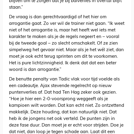
blijven om te zorgen dat je bij balverlies in overtal blijft
staan.”
De vraag is dan gerechtvaardigd of het hier om
arrogantie gaat. Zo ver wil de trainer niet gaan. “Ik weet
niet of het arrogantie is, maar het heeft wel iets met
karakter te maken als je de regels negeert en – vooral
bij de tweede goal – zo slecht omschakelt. Of ze zien
simpelweg het gevaar niet. Maar als je het wél ziet, dan
moet je ook echt terug sprinten om dit te voorkomen.
Het is pure lichtzinnigheid. Ik denk dat dat een beter
woord is dan arrogantie.”
De benutte penalty van Tadic vlak voor tijd voelde als
een cadeautje. Ajax stevende regelrecht op nieuw
puntenverlies af. Dat had Ten Hag zeker ook gezien.
“Hoe je hier een 2-0-voorsprong weggeeft als je
kampioen wilt worden. Dat kan echt niet. Zo ontzettend
makkelijk. Deze houding, dat kan natuurlijk niet. Dat
heb ik de jongens net ook verteld. De punten zijn in
deze fase duur. Dan moet je er echt voor strijden. Doe je
dat niet, dan loop je tegen schade aan. Laat dit een