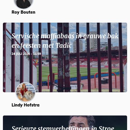
Roy Bouten
Servische maffiabaas in grauwe bak
en feesten met Tadic
24 JULI 2026 - 11:59
Lindy Hofstra
Serieuze stemverheffingen in Stroe