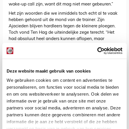
wake-up call zijn, want dit mag niet meer gebeuren.”
Het zijn woorden die we inmiddels toch echt al te vaak
hebben gehoord uit de mond van de trainer. Zijn
Ajacieden blijven hardleers tegen de kleinere ploegen.
Toch vond Ten Hag de uiteindelijke zege terecht. “Het
had absoluut heel anders kunnen aflopen, maar
uiteindelijk winnen we hier verdiend. De wijze waarop
het gebeurt, mag alleen nooit.”
Tot slot vroegen we de trainer nog even naar de wissel
van Devyne Rensch, waardoor Daley Blind het duel als
Deze website maakt gebruik van cookies
rechtsback eindigde. Was dat uit nood of een tactische
We gebruiken cookies om content en advertenties te
keuze? “Rensch kreeg last van zijn hamstring. Daar
wilde ik geen risico mee lopen richting de eindfase van
personaliseren, om functies voor social media te bieden
de wedstrijd. We zijn in dat blok al kwetsbaar met
en om ons websiteverkeer te analyseren. Ook delen we
Noussair Mazraoui en Jurriën Timber, die er ook al niet
informatie over je gebruik van onze site met onze
bij waren. Ik wilde dus niet nog meer risico lopen.”
partners voor social media, adverteren en analyse. Deze
partners kunnen deze gegevens combineren met andere
AANBEVOLEN
informatie die je aan ze hebt verstrekt of die ze hebben
Ajax maakt het zichzelf tegen
verzameld op basis van je gebruik van hun services.