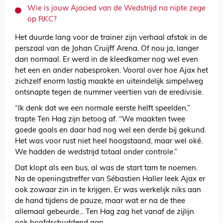
Wie is jouw Ajacied van de Wedstrijd na nipte zege
op RKC?
Het duurde lang voor de trainer zijn verhaal afstak in de
perszaal van de Johan Cruijff Arena. Of nou ja, langer
dan normaal. Er werd in de kleedkamer nog wel even
het een en ander nabesproken. Vooral over hoe Ajax het
zichzelf enorm lastig maakte en uiteindelijk simpelweg
ontsnapte tegen de nummer veertien van de eredivisie.
“Ik denk dat we een normale eerste helft speelden,”
trapte Ten Hag zijn betoog af. “We maakten twee
goede goals en daar had nog wel een derde bij gekund.
Het was voor rust niet heel hoogstaand, maar wel oké.
We hadden de wedstrijd totaal onder controle.”
Dat klopt als een bus, al was de start tam te noemen.
Na de openingstreffer van Sébastien Haller leek Ajax er
ook zowaar zin in te krijgen. Er was werkelijk niks aan
de hand tijdens de pauze, maar wat er na de thee
allemaal gebeurde... Ten Hag zag het vanaf de zijlijn