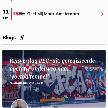
11
Geef Mij Maar Amsterdam
SEP
Blogs
Reisverslag PEC-uit: geregisseerde
operatie onderweg naar
‘voetbaltempel’
09 AUGUSTUS 2026 - 18:53