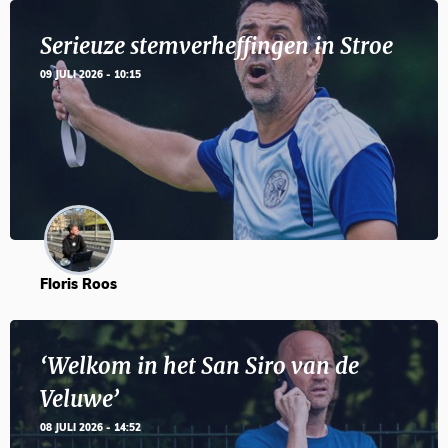
Serieuze stemverheffingen in Stroe
09 JULI 2026 - 10:15
Floris Roos
‘Welkom in het San Siro van de
Veluwe’
08 JULI 2026 - 14:52