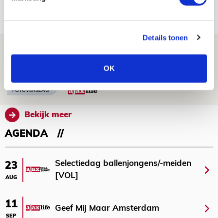
07 AUGUSTUS 2026 - 14:13
NIEUWS
Details tonen
Volop enthousiasme in fotoverslag van
Europees treffen met Shelbourne
OK
07 AUGUSTUS 2026 - 09:00
FOTOVERSLAG
Bekijk meer
AGENDA
Selectiedag ballenjongens/-meiden
23
[VOL]
AUG
11
Geef Mij Maar Amsterdam
SEP