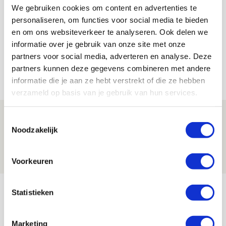
Lindy Hofstra
We gebruiken cookies om content en advertenties te
personaliseren, om functies voor social media te bieden
Bekijk alle berichten van Lindy Hofstra
en om ons websiteverkeer te analyseren. Ook delen we
informatie over je gebruik van onze site met onze
partners voor social media, adverteren en analyse. Deze
partners kunnen deze gegevens combineren met andere
Net binnen //
informatie die je aan ze hebt verstrekt of die ze hebben
verzameld op basis van je gebruik van hun services.
Brandt: ‘Ajax en Cruijff bleven door
Toestemmingsselectie
mijn hoofd spoken’
Noodzakelijk
07 AUGUSTUS 2026 - 20:02
NIEUWS
Voorkeuren
Míchel geeft blessure-update en
Statistieken
spreekt over Godts, Baas en
aanwinsten
Marketing