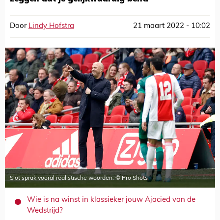
Door
Lindy Hofstra
21 maart 2022 - 10:02
Slot sprak vooral realistische woorden. © Pro Shots
Wie is na winst in klassieker jouw Ajacied van de
Wedstrijd?