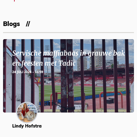
Blogs
Servische maffiabaas in grauwe bak
en feesten met Tadic
24 JULI 2026 - 11:59
Lindy Hofstra