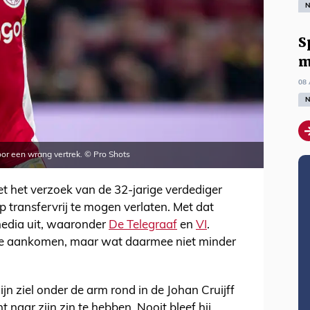
N
S
m
08 
N
oor een wrang vertrek. © Pro Shots
 het verzoek van de 32-jarige verdediger
 transfervrij te mogen verlaten. Met dat
media uit, waaronder
De Telegraaf
en
VI
.
lde aankomen, maar wat daarmee niet minder
zijn ziel onder de arm rond in de Johan Cruijff
ht naar zijn zin te hebben. Nooit bleef hij