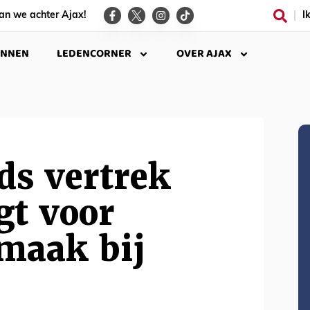
an we achter Ajax!
I
INNEN
LEDENCORNER
OVER AJAX
ds vertrek
gt voor
maak bij