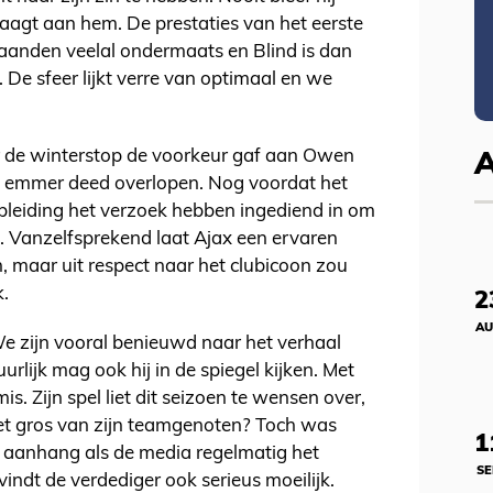
naagt aan hem. De prestaties van het eerste
maanden veelal ondermaats en Blind is dan
 De sfeer lijkt verre van optimaal en we
r de winterstop de voorkeur gaf aan Owen
e emmer deed overlopen. Nog voordat het
bleiding het verzoek hebben ingediend in om
. Vanzelfsprekend laat Ajax een ervaren
an, maar uit respect naar het clubicoon zou
k.
2
AU
We zijn vooral benieuwd naar het verhaal
rlijk mag ook hij in de spiegel kijken. Met
 mis. Zijn spel liet dit seizoen te wensen over,
het gros van zijn teamgenoten? Toch was
1
e aanhang als de media regelmatig het
SE
vindt de verdediger ook serieus moeilijk.