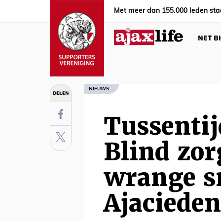
Met meer dan 155.000 leden sta
NET B
NIEUWS
DELEN
Tussentij
Blind zor
wrange s
Ajacieden