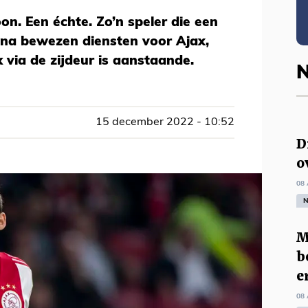
oon. Een échte. Zo’n speler die een
 na bewezen diensten voor Ajax,
 via de zijdeur is aanstaande.
N
15 december 2022 - 10:52
D
o
08 
N
M
b
e
08 