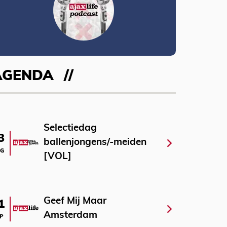
AGENDA
Selectiedag
3
ballenjongens/-meiden
G
[VOL]
Geef Mij Maar
1
Amsterdam
P