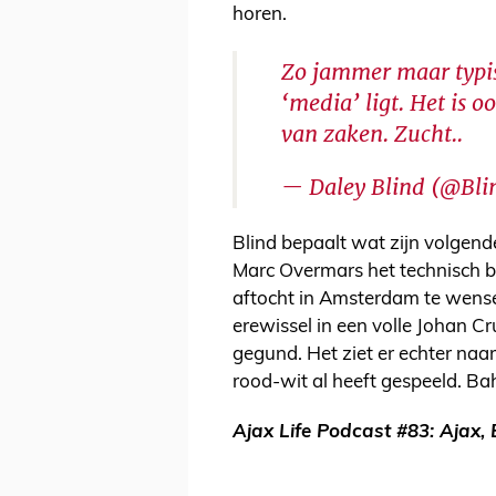
horen.
Zo jammer maar typis
‘media’ ligt. Het is 
van zaken. Zucht..
— Daley Blind (@Bli
Blind bepaalt wat zijn volge
Marc Overmars het technisch bel
aftocht in Amsterdam te wense
erewissel in een volle Johan Cr
gegund. Het ziet er echter naar u
rood-wit al heeft gespeeld. Ba
Ajax Life Podcast #83: Ajax, 