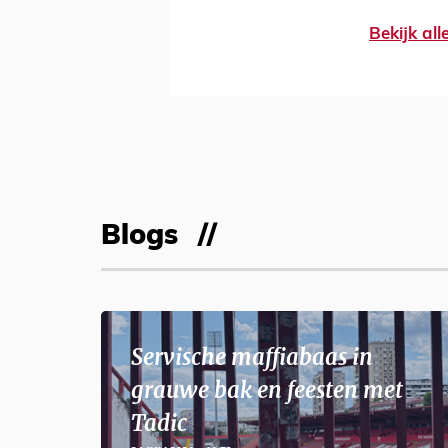
Bekijk al
Blogs
Servische maffiabaas in
grauwe bak en feesten met
Tadic