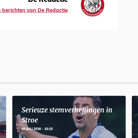
De Redactie
le berichten van De Redactie
Serieuze stemverheffingen in
Stroe
09 JULI 2026 - 10:15