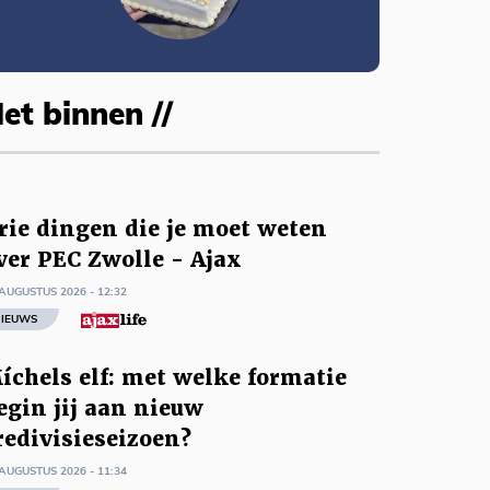
et binnen //
rie dingen die je moet weten
ver PEC Zwolle - Ajax
AUGUSTUS 2026 - 12:32
IEUWS
íchels elf: met welke formatie
egin jij aan nieuw
redivisieseizoen?
AUGUSTUS 2026 - 11:34