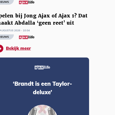
IEUWS
pelen bij Jong Ajax of Ajax 1? Dat
aakt Abdalla ‘geen reet’ uit
AUGUSTUS 2026 - 10:04
IEUWS
Bekijk meer
‘Brandt is een Taylor-
deluxe’