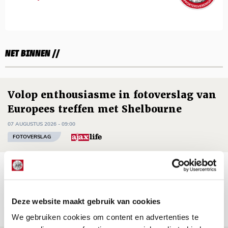
NET BINNEN //
Volop enthousiasme in fotoverslag van
Europees treffen met Shelbourne
07 AUGUSTUS 2026 - 09:00
FOTOVERSLAG
Míchel niet blij met resultaat en spel
na rust: ‘De focus nam af’
07 AUGUSTUS 2026 - 08:30
Deze website maakt gebruik van cookies
NIEUWS
We gebruiken cookies om content en advertenties te