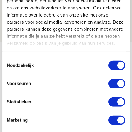
personaliseren, om functies voor social media te bieden
en om ons websiteverkeer te analyseren. Ook delen we
Is dit de laatste wallpaper van Godts in
informatie over je gebruik van onze site met onze
de Johan Cruijff Arena?
partners voor social media, adverteren en analyse. Deze
07 AUGUSTUS 2026 - 00:36
partners kunnen deze gegevens combineren met andere
NIEUWS
informatie die je aan ze hebt verstrekt of die ze hebben
verzameld op basis van je gebruik van hun services.
Bekijk meer
AGENDA
Toestemmingsselectie
Noodzakelijk
Selectiedag ballenjongens/-meiden
23
Voorkeuren
[VOL]
AUG
11
Statistieken
Geef Mij Maar Amsterdam
SEP
Marketing