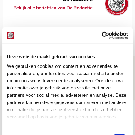
Bekijk alle berichten van De Redactie
Net binnen //
Deze website maakt gebruik van cookies
Drie dingen die je moet weten over PEC
We gebruiken cookies om content en advertenties te
personaliseren, om functies voor social media te bieden
Zwolle - Ajax
en om ons websiteverkeer te analyseren. Ook delen we
08 AUGUSTUS 2026 - 12:32
informatie over je gebruik van onze site met onze
NIEUWS
partners voor social media, adverteren en analyse. Deze
partners kunnen deze gegevens combineren met andere
Míchels elf: met welke formatie begin
informatie die je aan ze hebt verstrekt of die ze hebben
verzameld op basis van je gebruik van hun services.
jij aan nieuw eredivisieseizoen?
08 AUGUSTUS 2026 - 11:34
Toestemmingsselectie