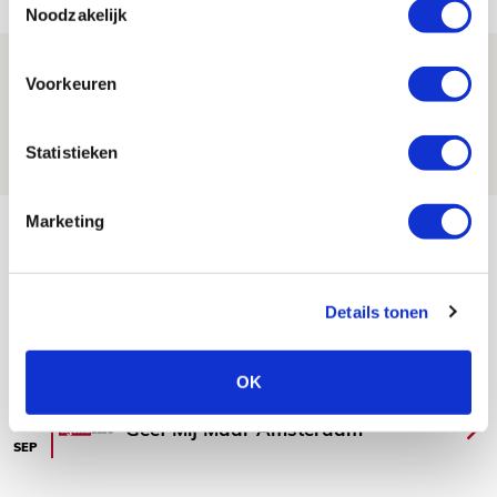
NIEUWS
Noodzakelijk
Spelen bij Jong Ajax of Ajax 1? Dat
Voorkeuren
maakt Abdalla ‘geen reet’ uit
08 AUGUSTUS 2026 - 10:04
Statistieken
NIEUWS
Bekijk meer
Marketing
AGENDA
Details tonen
Selectiedag ballenjongens/-meiden
23
[VOL]
AUG
OK
11
Geef Mij Maar Amsterdam
SEP