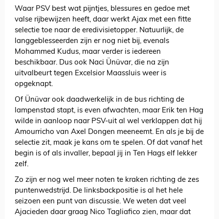
Waar PSV best wat pijntjes, blessures en gedoe met
valse rijbewijzen heeft, daar werkt Ajax met een fitte
selectie toe naar de eredivisietopper. Natuurlijk, de
langgeblesseerden zijn er nog niet bij, evenals
Mohammed Kudus, maar verder is iedereen
beschikbaar. Dus ook Naci Ünüvar, die na zijn
uitvalbeurt tegen Excelsior Maassluis weer is
opgeknapt.
Of Ünüvar ook daadwerkelijk in de bus richting de
lampenstad stapt, is even afwachten, maar Erik ten Hag
wilde in aanloop naar PSV-uit al wel verklappen dat hij
Amourricho van Axel Dongen meeneemt. En als je bij de
selectie zit, maak je kans om te spelen. Of dat vanaf het
begin is of als invaller, bepaal jij in Ten Hags elf lekker
zelf.
Zo zijn er nog wel meer noten te kraken richting de zes
puntenwedstrijd. De linksbackpositie is al het hele
seizoen een punt van discussie. We weten dat veel
Ajacieden daar graag Nico Tagliafico zien, maar dat