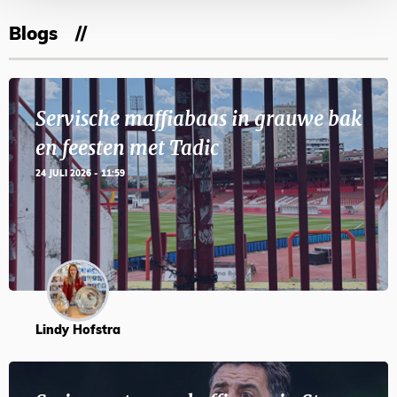
Blogs
Servische maffiabaas in grauwe bak
en feesten met Tadic
24 JULI 2026 - 11:59
Lindy Hofstra