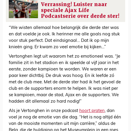
Verrassing! Luister naar
speciale Ajax Life
Podcastserie over derde ster!
“We wisten allemaal hoe belangrijk die derde ster was
en dat voelde je ook. Ik herinner me alle goals nog stuk
voor stuk perfect. Dat eindsignaal… Dat ik op mijn
knieën ging. Er kwam zo veel emotie bij kijken…”
Vertonghen legt uit waarom het zo emotioneel was. “Je
familie zit in het stadion en ik speelde al vijf jaar in het
eerste, zonder kampioen te worden. We waren er een
paar keer dichtbij. De druk was hoog. En ik leefde zó
met de club mee. Met de derde ster had ik het gevoel de
club en de supporters enorm te helpen. Ik was niet per
se kampioen, maar de stad, Ajax en de supporters. We
hadden dit allemaal zo hard nodig!”
Als je Vertonghen in onze podcast
hoort praten
, dan
voel je nog de emotie van die dag. “Het is nog altijd één
van de mooiste momenten uit mijn carrière,” aldus de
Belg, die de huldiging op het Museumplein in een roes