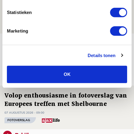
mijn hoofd spoken’
Statistieken
07 AUGUSTUS 2026 - 20:02
NIEUWS
Marketing
Míchel geeft blessure-update en
spreekt over Godts, Baas en
Details tonen
aanwinsten
07 AUGUSTUS 2026 - 14:13
OK
NIEUWS
Volop enthousiasme in fotoverslag van
Europees treffen met Shelbourne
07 AUGUSTUS 2026 - 09:00
FOTOVERSLAG