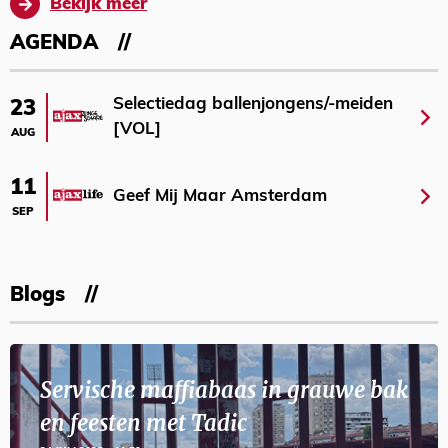
Bekijk meer
AGENDA
Selectiedag ballenjongens/-meiden
23
[VOL]
AUG
11
Geef Mij Maar Amsterdam
SEP
Blogs
Servische maffiabaas in grauwe bak
en feesten met Tadic