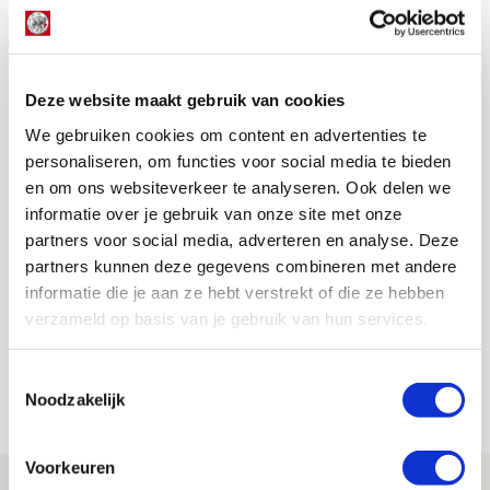
herinneringen heeft aan die magische 15
mei. ⭐⭐⭐
#podcast
Je moet luisteren, gewoon doen!
Deze website maakt gebruik van cookies
https://t.co/0sLhrz14Jo
We gebruiken cookies om content en advertenties te
pic.twitter.com/uizT6UY9xD
personaliseren, om functies voor social media te bieden
— Ajax Life (@ajaxlife)
May 10, 2021
en om ons websiteverkeer te analyseren. Ook delen we
informatie over je gebruik van onze site met onze
partners voor social media, adverteren en analyse. Deze
De Redactie
partners kunnen deze gegevens combineren met andere
Bekijk alle berichten van De Redactie
informatie die je aan ze hebt verstrekt of die ze hebben
verzameld op basis van je gebruik van hun services.
Toestemmingsselectie
Net binnen //
Noodzakelijk
Voorkeuren
Brandt: ‘Ajax en Cruijff bleven door