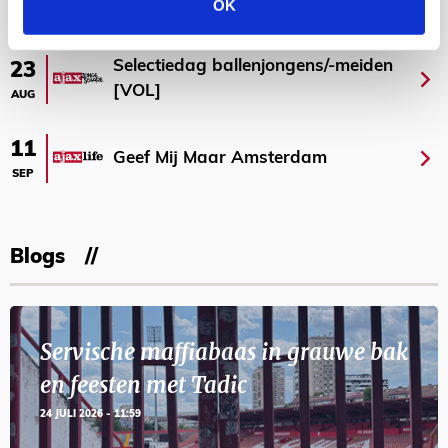
AGENDA
OK
Selectiedag ballenjongens/-meiden
23
[VOL]
AUG
11
Geef Mij Maar Amsterdam
SEP
Blogs
Servische maffiabaas in grauwe bak
en feesten met Tadic
24 JULI 2026 - 11:59