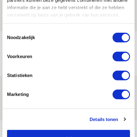
Ajax - Helmond Sport!
informatie die je aan ze hebt verstrekt of die ze hebben
verzameld op basis van je gebruik van hun services.
06 AUGUSTUS 2026 - 13:13
PRIJSVRAAG
Toestemmingsselectie
Noodzakelijk
Reis jij als mascotte mee naar uitduel
met Telstar?
Voorkeuren
06 AUGUSTUS 2026 - 13:04
PRIJSVRAAG
Statistieken
Drie dingen die je moet weten over
Ajax - Shelbourne
Marketing
06 AUGUSTUS 2026 - 09:33
NIEUWS
Details tonen
Bekijk meer