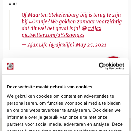
uur).
Of Maarten Stekelenburg blij is terug te zijn
bij
#Oranje
? We gokken zomaar voorzichtig
dat dit wel het geval is ja! 😃
#Ajax
pic.twitter.com/2YsSzwJgzs
— Ajax Life (@ajaxlife)
May 25, 2021
De Redactie
Bekijk alle berichten van De Redactie
Deze website maakt gebruik van cookies
We gebruiken cookies om content en advertenties te
personaliseren, om functies voor social media te bieden
Net binnen //
en om ons websiteverkeer te analyseren. Ook delen we
informatie over je gebruik van onze site met onze
partners voor social media, adverteren en analyse. Deze
Word ballenjongen of -meid bij Jong
partners kunnen deze gegevens combineren met andere