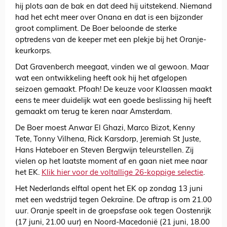
hij plots aan de bak en dat deed hij uitstekend. Niemand
had het echt meer over Onana en dat is een bijzonder
groot compliment. De Boer beloonde de sterke
optredens van de keeper met een plekje bij het Oranje-
keurkorps.
Dat Gravenberch meegaat, vinden we al gewoon. Maar
wat een ontwikkeling heeft ook hij het afgelopen
seizoen gemaakt. Pfoah! De keuze voor Klaassen maakt
eens te meer duidelijk wat een goede beslissing hij heeft
gemaakt om terug te keren naar Amsterdam.
De Boer moest Anwar El Ghazi, Marco Bizot, Kenny
Tete, Tonny Vilhena, Rick Karsdorp, Jeremiah St Juste,
Hans Hateboer en Steven Bergwijn teleurstellen. Zij
vielen op het laatste moment af en gaan niet mee naar
het EK.
Klik hier voor de voltallige 26-koppige selectie
.
Het Nederlands elftal opent het EK op zondag 13 juni
met een wedstrijd tegen Oekraïne. De aftrap is om 21.00
uur. Oranje speelt in de groepsfase ook tegen Oostenrijk
(17 juni, 21.00 uur) en Noord-Macedonië (21 juni, 18.00