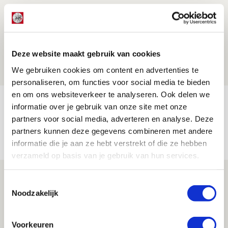
Míchel geeft blessure-update en
spreekt over Godts, Baas en
aanwinsten
Deze website maakt gebruik van cookies
07 AUGUSTUS 2026 - 14:13
We gebruiken cookies om content en advertenties te
NIEUWS
personaliseren, om functies voor social media te bieden
en om ons websiteverkeer te analyseren. Ook delen we
Volop enthousiasme in fotoverslag van
informatie over je gebruik van onze site met onze
Europees treffen met Shelbourne
partners voor social media, adverteren en analyse. Deze
partners kunnen deze gegevens combineren met andere
07 AUGUSTUS 2026 - 09:00
informatie die je aan ze hebt verstrekt of die ze hebben
FOTOVERSLAG
verzameld op basis van je gebruik van hun services.
Míchel niet blij met resultaat en spel
Toestemmingsselectie
na rust: ‘De focus nam af’
Noodzakelijk
07 AUGUSTUS 2026 - 08:30
NIEUWS
Voorkeuren