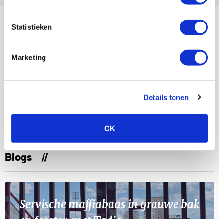
Bekijk meer
Statistieken
AGENDA
Marketing
Selectiedag ballenjongens/-meiden
23
[VOL]
AUG
Details tonen
11
Geef Mij Maar Amsterdam
SEP
OK
Blogs
Servische maffiabaas in grauwe bak