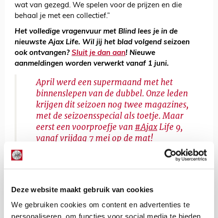
wat van gezegd. We spelen voor de prijzen en die
behaal je met een collectief.”
Het volledige vragenvuur met Blind lees je in de
nieuwste Ajax Life. Wil jij het blad volgend seizoen
ook ontvangen?
Sluit je dan aan
! Nieuwe
aanmeldingen worden verwerkt vanaf 1 juni.
April werd een supermaand met het
binnenslepen van de dubbel. Onze leden
krijgen dit seizoen nog twee magazines,
met de seizoensspecial als toetje. Maar
eerst een voorproefje van
#Ajax
Life 9,
vanaf vrijdag 7 mei op de mat!
pic.twitter.com/yLdxTbADyN
— Ajax Life (@ajaxlife)
May 6, 2021
Deze website maakt gebruik van cookies
Sander Zeldenrijk
We gebruiken cookies om content en advertenties te
Bekijk alle berichten van Sander
Zeldenrijk
personaliseren, om functies voor social media te bieden