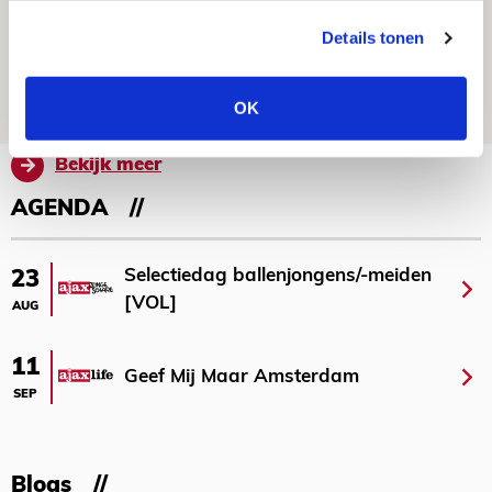
Spelen bij Jong Ajax of Ajax 1? Dat
Details tonen
maakt Abdalla ‘geen reet’ uit
08 AUGUSTUS 2026 - 10:04
OK
NIEUWS
Bekijk meer
AGENDA
Selectiedag ballenjongens/-meiden
23
[VOL]
AUG
11
Geef Mij Maar Amsterdam
SEP
Blogs