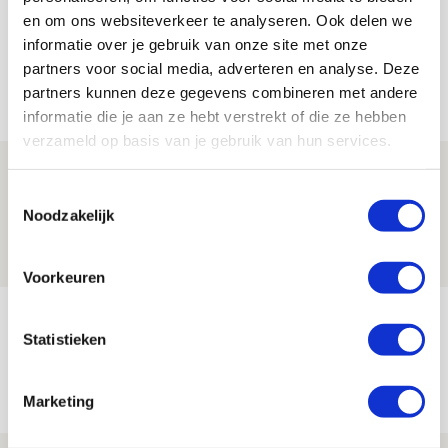
en om ons websiteverkeer te analyseren. Ook delen we
informatie over je gebruik van onze site met onze
partners voor social media, adverteren en analyse. Deze
Net binnen //
partners kunnen deze gegevens combineren met andere
informatie die je aan ze hebt verstrekt of die ze hebben
verzameld op basis van je gebruik van hun services.
Drie dingen die je moet weten over PEC
Toestemmingsselectie
Zwolle - Ajax
Noodzakelijk
08 AUGUSTUS 2026 - 12:32
NIEUWS
Voorkeuren
Míchels elf: met welke formatie begin
Statistieken
jij aan nieuw eredivisieseizoen?
08 AUGUSTUS 2026 - 11:34
Marketing
NIEUWS