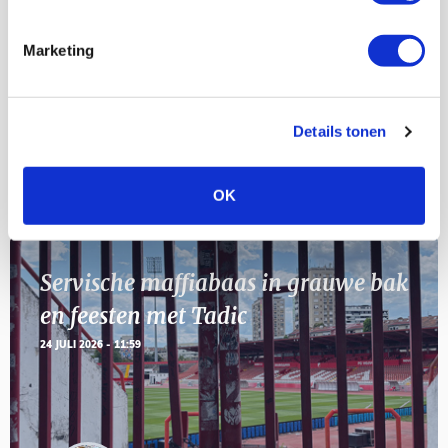
23
[VOL]
AUG
Marketing
11
Geef Mij Maar Amsterdam
SEP
Details tonen
Blogs
OK
Servische maffiabaas in grauwe bak
en feesten met Tadic
24 JULI 2026 - 11:59