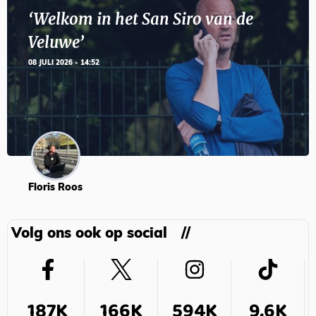
‘Welkom in het San Siro van de
Veluwe’
08 JULI 2026 - 14:52
Floris Roos
Volg ons ook op social
187K
166K
594K
9,6K