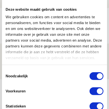
PRIJSVRAAG
Deze website maakt gebruik van cookies
Reis jij als mascotte mee naar uitduel
We gebruiken cookies om content en advertenties te
met Telstar?
personaliseren, om functies voor social media te bieden
en om ons websiteverkeer te analyseren. Ook delen we
06 AUGUSTUS 2026 - 13:04
informatie over je gebruik van onze site met onze
PRIJSVRAAG
partners voor social media, adverteren en analyse. Deze
partners kunnen deze gegevens combineren met andere
Drie dingen die je moet weten over
informatie die je aan ze hebt verstrekt of die ze hebben
Ajax - Shelbourne
verzameld op basis van je gebruik van hun services.
06 AUGUSTUS 2026 - 09:33
Toestemmingsselectie
NIEUWS
Noodzakelijk
Bekijk meer
Voorkeuren
AGENDA
Statistieken
Selectiedag ballenjongens/-meiden