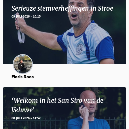
Serieuze stemverheffingen in Stroe
09 JULI 2026 - 10:15
Floris Roos
‘Welkom in het San Siro van de
Veluwe’
08 JULI 2026 - 14:52