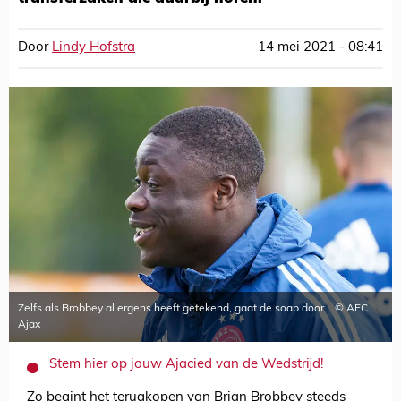
Door
Lindy Hofstra
14 mei 2021 - 08:41
Zelfs als Brobbey al ergens heeft getekend, gaat de soap door... © AFC
Ajax
Stem hier op jouw Ajacied van de Wedstrijd!
Zo begint het terugkopen van Brian Brobbey steeds