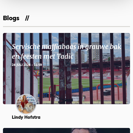
Blogs
Servische maffiabaas in grauwe bak
en feesten met Tadic
24 JULI 2026 - 11:59
Lindy Hofstra