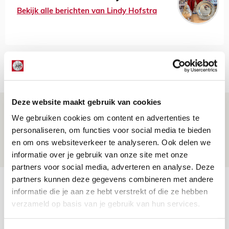
Bekijk alle berichten van Lindy Hofstra
Net binnen //
Deze website maakt gebruik van cookies
Drie dingen die je moet weten over
We gebruiken cookies om content en advertenties te
Ajax - Shelbourne
personaliseren, om functies voor social media te bieden
06 AUGUSTUS 2026 - 09:33
en om ons websiteverkeer te analyseren. Ook delen we
NIEUWS
informatie over je gebruik van onze site met onze
partners voor social media, adverteren en analyse. Deze
partners kunnen deze gegevens combineren met andere
Ter Stegen over uitdagingen en
informatie die je aan ze hebt verstrekt of die ze hebben
leidersrol bij Ajax
verzameld op basis van je gebruik van hun services.
05 AUGUSTUS 2026 - 20:00
NIEUWS