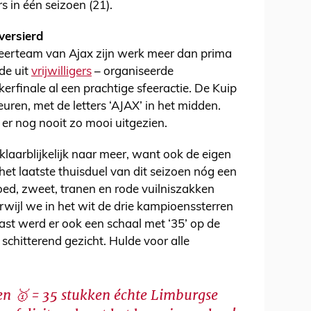
 in één seizoen (21).
versierd
eerteam van Ajax zijn werk meer dan prima
de uit
vrijwilligers
– organiseerde
finale al een prachtige sfeeractie. De Kuip
euren, met de letters ‘AJAX’ in het midden.
 er nog nooit zo mooi uitgezien.
laarblijkelijk naar meer, want ook de eigen
het laatste thuisduel van dit seizoen nóg een
ed, zweet, tranen en rode vuilniszakken
rwijl we in het wit de drie kampioenssterren
st werd er ook een schaal met ‘35’ op de
schitterend gezicht. Hulde voor alle
n 🥇 = 35 stukken échte Limburgse