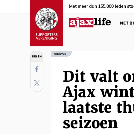
Met meer dan 155.000 leden sta
NET B
NIEUWS
DELEN
Dit valt o
Ajax win
laatste t
seizoen