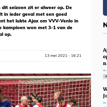
 dit seizoen zit er alweer op. De
t in ieder geval met een goed
ant het lukte Ajax om VVV-Venlo in
N
 De kampioen won met 3-1 van de
al op.
A
o
13 mei 2021 - 16:21
n
06 
N
W
J
06 