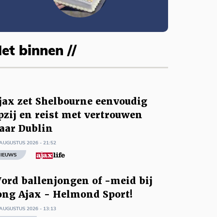
et binnen //
jax zet Shelbourne eenvoudig
pzij en reist met vertrouwen
aar Dublin
AUGUSTUS 2026 - 21:52
IEUWS
ord ballenjongen of -meid bij
ong Ajax - Helmond Sport!
AUGUSTUS 2026 - 13:13