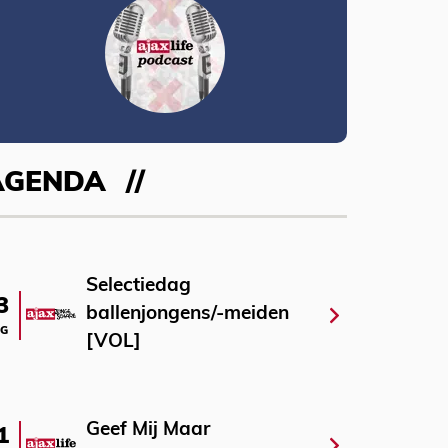
AGENDA
Selectiedag
3
ballenjongens/-meiden
G
[VOL]
Geef Mij Maar
1