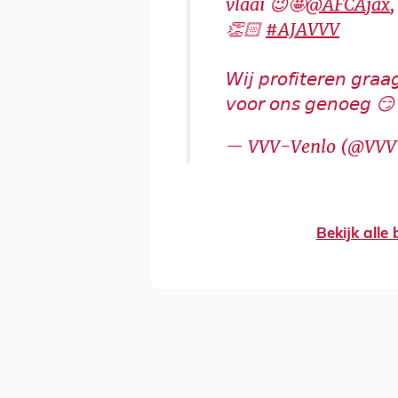
vlaai 😉🤩
@AFCAjax
👏🏻
#AJAVVV
𝘞𝘪𝘫 𝘱𝘳𝘰𝘧𝘪𝘵𝘦𝘳𝘦𝘯 𝘨𝘳𝘢
𝘷𝘰𝘰𝘳 𝘰𝘯𝘴 𝘨𝘦𝘯𝘰𝘦𝘨 
— VVV-Venlo (@VVV
Bekijk alle