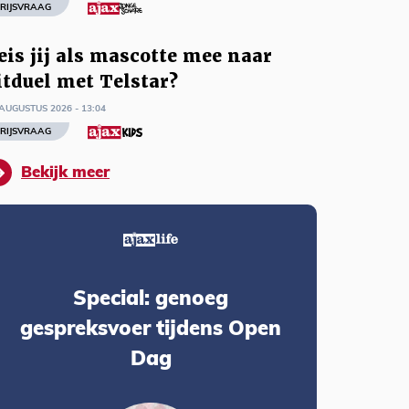
RIJSVRAAG
eis jij als mascotte mee naar
itduel met Telstar?
AUGUSTUS 2026 - 13:04
RIJSVRAAG
Bekijk meer
Special: genoeg
gespreksvoer tijdens Open
Dag