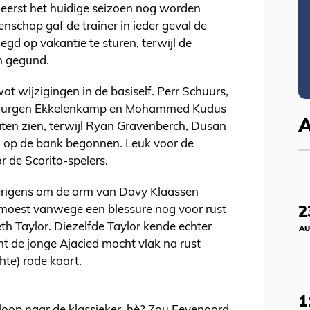
t eerst het huidige seizoen nog worden
schap gaf de trainer in ieder geval de
egd op vakantie te sturen, terwijl de
n gegund.
t wijzigingen in de basiself. Perr Schuurs,
i, Jurgen Ekkelenkamp en Mohammed Kudus
aten zien, terwijl Ryan Gravenberch, Dusan
n op de bank begonnen. Leuk voor de
r de Scorito-spelers.
rigens om de arm van Davy Klaassen
moest vanwege een blessure nog voor rust
2
 Taylor. Diezelfde Taylor kende echter
AU
t de jonge Ajacied mocht vlak na rust
hte) rode kaart.
1