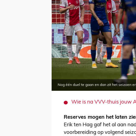
Nog één duel te gaan en dan zit het seizoen er 
Wie is na VVV-thuis jouw A
Reserves mogen het laten zie
Erik ten Hag gaf het al aan n
voorbereiding op volgend seizo