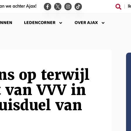
an we achter Ajax!
I
INNEN
LEDENCORNER
OVER AJAX
ns op terwijl
t van VVV in
huisduel van