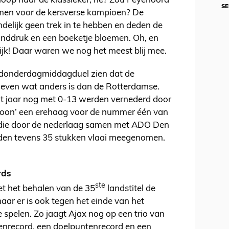
oop naar de klassieker, hè? Zou Feyenoord
SE
men voor de kersverse kampioen? De
delijk geen trek in te hebben en deden de
 handdruk en een boeketje bloemen. Oh, en
ijk! Daar waren we nog het meest blij mee.
 donderdagmiddagduel zien dat de
t even wat anders is dan de Rotterdamse.
dit jaar nog met 0-13 werden vernederd door
woon’ een erehaag voor de nummer één van
– die door de nederlaag samen met ADO Den
den tevens 35 stukken vlaai meegenomen.
rds
ste
t het behalen van de 35
landstitel de
maar er is ook tegen het einde van het
spelen. Zo jaagt Ajax nog op een trio van
enrecord, een doelpuntenrecord en een