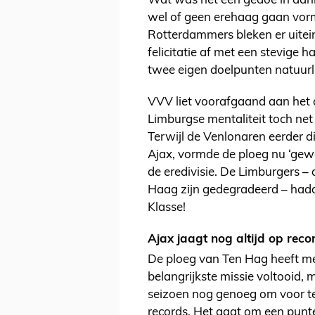
Wat was het een gedoe in aanl
wel of geen erehaag gaan vor
Rotterdammers bleken er uitein
felicitatie af met een stevige
twee eigen doelpunten natuurl
VVV liet voorafgaand aan het
Limburgse mentaliteit toch ne
Terwijl de Venlonaren eerder 
Ajax, vormde de ploeg nu ‘ge
de eredivisie. De Limburgers 
Haag zijn gedegradeerd – had
Klasse!
Ajax jaagt nog altijd op reco
De ploeg van Ten Hag heeft me
belangrijkste missie voltooid, 
seizoen nog genoeg om voor te 
records. Het gaat om een punt