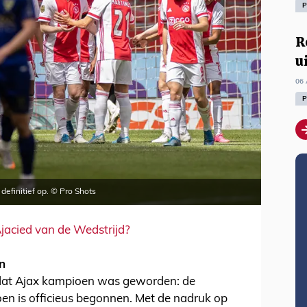
P
R
u
06 
P
definitief op. © Pro Shots
jacied van de Wedstrijd?
n
adat Ajax kampioen was geworden: de
en is officieus begonnen. Met de nadruk op