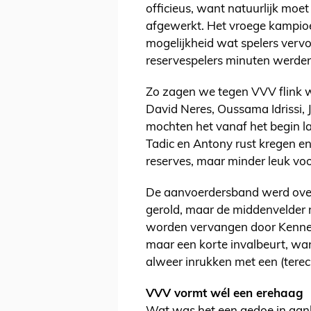
officieus, want natuurlijk moe
afgewerkt. Het vroege kampioen
mogelijkheid wat spelers vervo
reservespelers minuten werde
Zo zagen we tegen VVV flink wa
David Neres, Oussama Idriss
mochten het vanaf het begin l
Tadic en Antony rust kregen e
reserves, maar minder leuk voo
De aanvoerdersband werd ove
gerold, maar de middenvelder 
worden vervangen door Kenneth
maar een korte invalbeurt, wan
alweer inrukken met een (terec
VVV vormt wél een erehaag