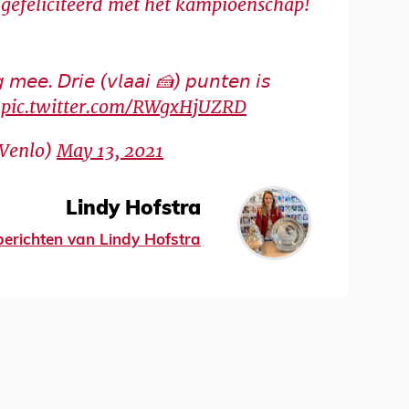
, gefeliciteerd met het kampioenschap!
𝘨 𝘮𝘦𝘦. 𝘋𝘳𝘪𝘦 (𝘷𝘭𝘢𝘢𝘪 🍰) 𝘱𝘶𝘯𝘵𝘦𝘯 𝘪𝘴

pic.twitter.com/RWgxHjUZRD
Venlo)
May 13, 2021
Lindy Hofstra
 berichten van Lindy Hofstra