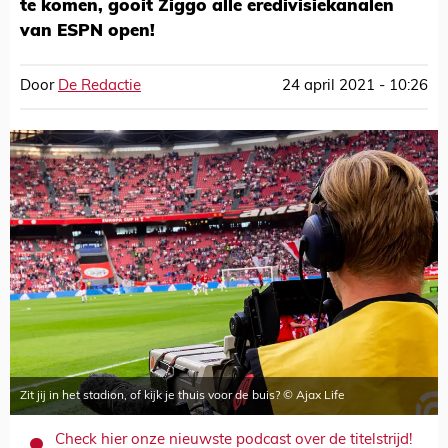
te komen, gooit Ziggo alle eredivisiekanalen
van ESPN open!
Door
De Redactie
24 april 2021 - 10:26
Zit jij in het stadion, of kijk je thuis voor de buis? © Ajax Life
Check hier onze nieuwste podcast over de titelstrijd!