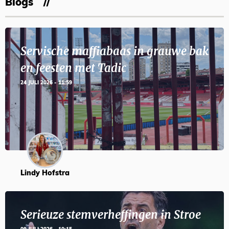
Blogs
Servische maffiabaas in grauwe bak
en feesten met Tadic
24 JULI 2026 - 11:59
Lindy Hofstra
Serieuze stemverheffingen in Stroe