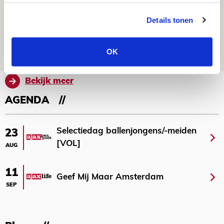
Drie dingen die je moet weten over
Details tonen
Ajax - Shelbourne
06 AUGUSTUS 2026 - 09:33
OK
NIEUWS
Bekijk meer
AGENDA
Selectiedag ballenjongens/-meiden
23
[VOL]
AUG
11
Geef Mij Maar Amsterdam
SEP