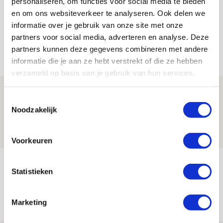
personaliseren, om functies voor social media te bieden
en om ons websiteverkeer te analyseren. Ook delen we
informatie over je gebruik van onze site met onze
partners voor social media, adverteren en analyse. Deze
partners kunnen deze gegevens combineren met andere
Net binnen //
informatie die je aan ze hebt verstrekt of die ze hebben
verzameld op basis van je gebruik van hun services.
Word ballenjongen of -meid bij Jong
Toestemmingsselectie
Ajax - Helmond Sport!
Noodzakelijk
06 AUGUSTUS 2026 - 13:13
PRIJSVRAAG
Voorkeuren
Reis jij als mascotte mee naar uitduel
Statistieken
met Telstar?
06 AUGUSTUS 2026 - 13:04
Marketing
PRIJSVRAAG