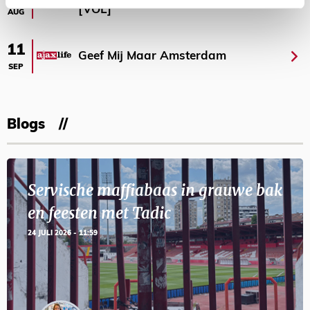
[VOL]
AUG
11
Geef Mij Maar Amsterdam
SEP
Blogs
Servische maffiabaas in grauwe bak
en feesten met Tadic
24 JULI 2026 - 11:59