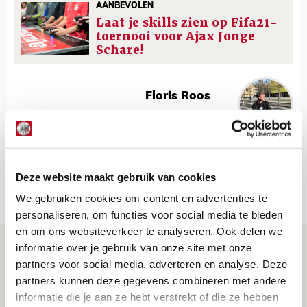
AANBEVOLEN
Laat je skills zien op Fifa21-
toernooi voor Ajax Jonge
Schare!
Floris Roos
Bekijk alle berichten van Floris Roos
Deze website maakt gebruik van cookies
Net binnen //
We gebruiken cookies om content en advertenties te
personaliseren, om functies voor social media te bieden
en om ons websiteverkeer te analyseren. Ook delen we
Drie dingen die je moet weten over PEC
informatie over je gebruik van onze site met onze
Zwolle - Ajax
partners voor social media, adverteren en analyse. Deze
partners kunnen deze gegevens combineren met andere
08 AUGUSTUS 2026 - 12:32
informatie die je aan ze hebt verstrekt of die ze hebben
NIEUWS