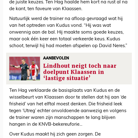
de juiste keuzes. Ten Hag haalde hem kort na rust al na
de kant, ten faveure van Klaassen.
Natuurlijk werd de trainer na afloop gevraagd wat hij
van het optreden van Kudus vond. “Hij was wat
onwennig aan de bal. Hij maakte soms goede keuzes,
maar ook één keer een totaal verkeerde keus. Kudus
schoot, terwijl hij had moeten afspelen op David Neres.”
AANBEVOLEN
Lindhout neigt toch naar
doelpunt Klaassen in
‘lastige situatie’
Ten Hag verklaarde de basisplaats van Kudus en de
wisselbeurt van Klaassen door te stellen dat hij aan ‘de
frisheid’ van het elftal moest denken. Die frisheid leek
tegen ‘Utreg’ echter onvoldoende aanwezig en volgens
de trainer waren zijn manschappen te lang blijven
hangen in de KNVB-bekereuforie...
Over Kudus maakt hij zich geen zorgen. De