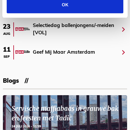
OK
AGENDA
Selectiedag ballenjongens/-meiden
23
[VOL]
AUG
11
Geef Mij Maar Amsterdam
SEP
Blogs
Servische maffiabaas in grauwe bak
en feesten met Tadic
24 JULI 2026 - 11:59