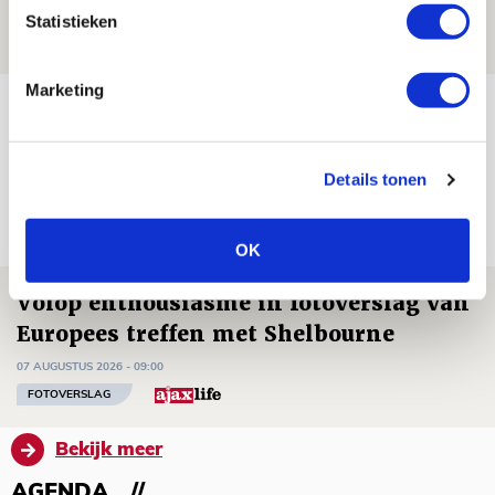
07 AUGUSTUS 2026 - 20:02
Statistieken
NIEUWS
Marketing
Míchel geeft blessure-update en
spreekt over Godts, Baas en
aanwinsten
Details tonen
07 AUGUSTUS 2026 - 14:13
NIEUWS
OK
Volop enthousiasme in fotoverslag van
Europees treffen met Shelbourne
07 AUGUSTUS 2026 - 09:00
FOTOVERSLAG
Bekijk meer
AGENDA