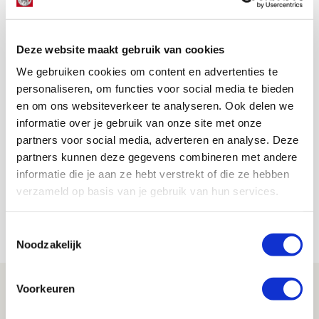
woord: “Kul.” Daarmee werd de persconferentie
afgesloten en ging het vizier vol op AZ-thuis.
Scoor een kennismakingslidmaatschap bij SV Ajax
Deze website maakt gebruik van cookies
voor slechts een tientje!
We gebruiken cookies om content en advertenties te
personaliseren, om functies voor social media te bieden
en om ons websiteverkeer te analyseren. Ook delen we
informatie over je gebruik van onze site met onze
Floris Roos
partners voor social media, adverteren en analyse. Deze
Bekijk alle berichten van Floris Roos
partners kunnen deze gegevens combineren met andere
informatie die je aan ze hebt verstrekt of die ze hebben
verzameld op basis van je gebruik van hun services.
Net binnen //
Toestemmingsselectie
Noodzakelijk
Brandt: ‘Ajax en Cruijff bleven door
Voorkeuren
mijn hoofd spoken’