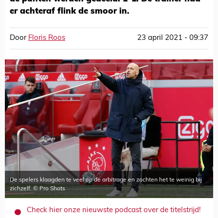
er achteraf flink de smoor in.
Door
Floris Roos
23 april 2021 - 09:37
De spelers klaagden te veel op de arbitrage en zochten het te weinig bij
zichzelf. © Pro Shots
Check hier onze nieuwste podcast over de titelstrijd!