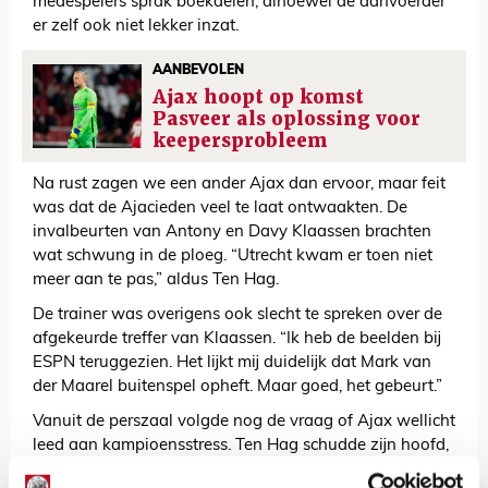
medespelers sprak boekdelen, alhoewel de aanvoerder
er zelf ook niet lekker inzat.
AANBEVOLEN
Ajax hoopt op komst
Pasveer als oplossing voor
keepersprobleem
Na rust zagen we een ander Ajax dan ervoor, maar feit
was dat de Ajacieden veel te laat ontwaakten. De
invalbeurten van Antony en Davy Klaassen brachten
wat schwung in de ploeg. “Utrecht kwam er toen niet
meer aan te pas,” aldus Ten Hag.
De trainer was overigens ook slecht te spreken over de
afgekeurde treffer van Klaassen. “Ik heb de beelden bij
ESPN teruggezien. Het lijkt mij duidelijk dat Mark van
der Maarel buitenspel opheft. Maar goed, het gebeurt.”
Vanuit de perszaal volgde nog de vraag of Ajax wellicht
leed aan kampioensstress. Ten Hag schudde zijn hoofd,
slaakte een diepe zucht en reageerde met één enkel