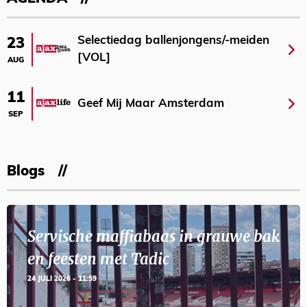
Selectiedag ballenjongens/-meiden
23
[VOL]
AUG
11
Geef Mij Maar Amsterdam
SEP
Blogs
Servische maffiabaas in grauwe bak
en feesten met Tadic
24 JULI 2026 - 11:59