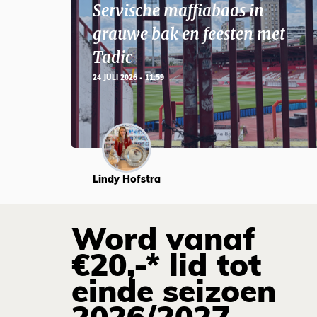
Servische maffiabaas in
grauwe bak en feesten met
Tadic
24 JULI 2026 - 11:59
Lindy Hofstra
Word vanaf
€20,-* lid tot
einde seizoen