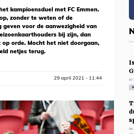
het kampioensduel met FC Emmen.
op, zonder te weten of de
g geven voor de aanwezigheid van
N
eizoenkaarthouders bij zijn, dan
t op orde. Mocht het niet doorgaan,
ld netjes terug.
I
G
29 april 2021 - 11:44
07 
N
T
d
s
06 