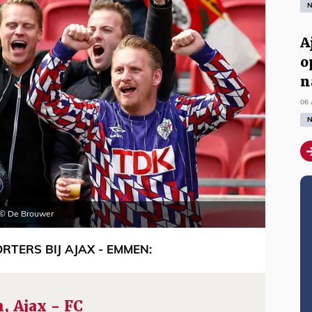
N
A
o
n
06 
N
.. © De Brouwer
TERS BIJ AJAX - EMMEN:
, Ajax - FC