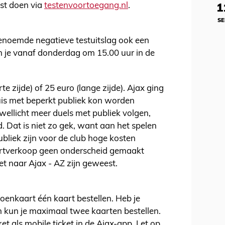
est doen via
testenvoortoegang.nl
.
1
SE
enoemde negatieve testuitslag ook een
n je vanaf donderdag om 15.00 uur in de
e zijde) of 25 euro (lange zijde). Ajax ging
uis met beperkt publiek kon worden
 wellicht meer duels met publiek volgen,
. Dat is niet zo gek, want aan het spelen
ubliek zijn voor de club hoge kosten
artverkoop geen onderscheid gemaakt
et naar Ajax - AZ zijn geweest.
zoenkaart één kaart bestellen. Heb je
kun je maximaal twee kaarten bestellen.
t als mobile ticket in de Ajax-app. Let op,