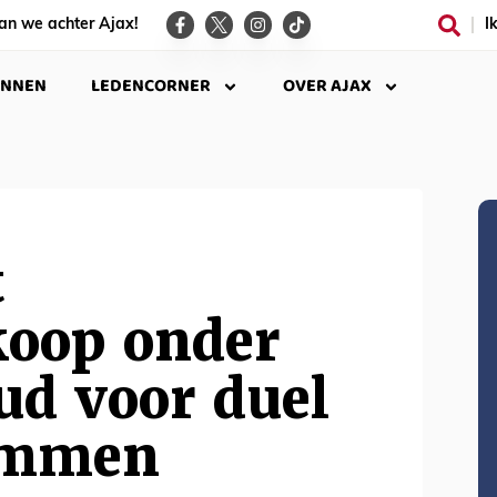
an we achter Ajax!
I
INNEN
LEDENCORNER
OVER AJAX
t
koop onder
ud voor duel
Emmen