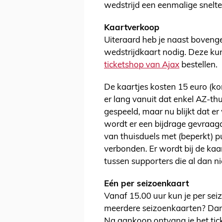
wedstrijd een eenmalige snelt
Kaartverkoop
Uiteraard heb je naast boveng
wedstrijdkaart nodig. Deze ku
ticketshop van Ajax
bestellen.
De kaartjes kosten 15 euro (kort
er lang vanuit dat enkel AZ-th
gespeeld, maar nu blijkt dat er
wordt er een bijdrage gevraagd
van thuisduels met (beperkt) p
verbonden. Er wordt bij de ka
tussen supporters die al dan ni
Eén per seizoenkaart
Vanaf 15.00 uur kun je per sei
meerdere seizoenkaarten? Dan 
Na aankoop ontvang je het ticke