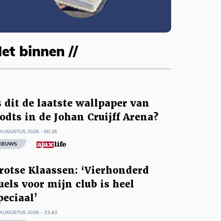
et binnen //
s dit de laatste wallpaper van
odts in de Johan Cruijff Arena?
AUGUSTUS 2026 - 00:36
IEUWS
rotse Klaassen: ‘Vierhonderd
uels voor mijn club is heel
peciaal’
AUGUSTUS 2026 - 23:43