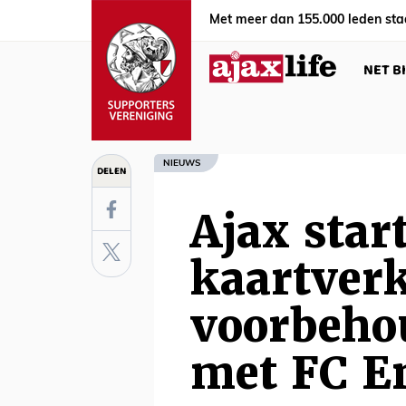
Met meer dan 155.000 leden sta
NET B
NIEUWS
DELEN
Ajax star
kaartver
voorbeho
met FC 