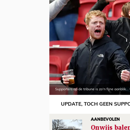
Supporters op de tribune is zo'n fijne aanblik.
UPDATE, TOCH GEEN SUPPOR
AANBEVOLEN
Onwijs balen