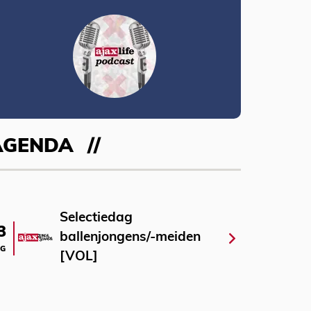
AGENDA
Selectiedag
3
ballenjongens/-meiden
G
[VOL]