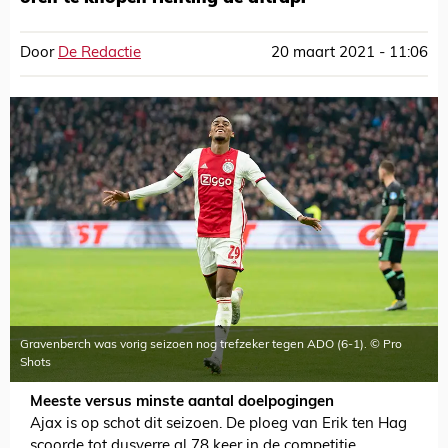
Door
De Redactie
20 maart 2021 - 11:06
Gravenberch was vorig seizoen nog trefzeker tegen ADO (6-1). © Pro
Shots
Meeste versus minste aantal doelpogingen
Ajax is op schot dit seizoen. De ploeg van Erik ten Hag
scoorde tot dusverre al 78 keer in de competitie,