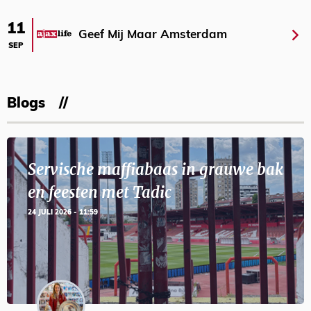
11
Geef Mij Maar Amsterdam
SEP
Blogs
Servische maffiabaas in grauwe bak
en feesten met Tadic
24 JULI 2026 - 11:59