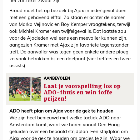
het zal zeker zwaar zijn.”
Brood moet het op bezoek bij Ajax in ieder geval doen
met een gehavend elftal. Zo staan er achter de namen
van Marko Vejinovic en Boy Kemper vraagtekens, terwijl
ook Michiel Kramer een twijfelgeval is. Dat laatste zou
voor de Ajacieden wel eens een meevaller kunnen zijn,
aangezien Kramer met Ajax zijn favoriete tegenstander
treft. De aanvaller was tegen geen enkele andere ploeg
zo vaak betrokken bij een doelpunt (vier treffers en twee
assists).
AANBEVOLEN
Laat je voorspelling los op
ADO-thuis en win toffe
prijzen!
ADO heeft plan om Ajax voor de gek te houden
We zijn heel benieuwd met welke tactiek ADO naar
Amsterdam komt, want we horen vanuit Den Haag
geluiden over een bepaald strijdplan. Een strijdplan om
Ajax voor de gek te houden om precies te zijn. Waar we