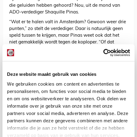
die geluiden hebben gehoord? Nou, uit de mond van
ADO-verdediger Shaquille Pinas.
“Wat er te halen valt in Amsterdam? Gewoon weer drie
punten,” zo stelt de verdediger. Daar is natuurlijk geen
speld tussen te krijgen, maar Pinas weet ook dat het
niet gemakkelijk wordt tegen de koploper. “Of dat
realistisch is, is het volgende. Je weet dat Ajax een
topclub is, maar we hebben een strijdplan om ze voor
de gek te houden.”
ADO mag dan wel twaalf wedstrijden op rij niet hebben
Deze website maakt gebruik van cookies
gewonnen, maar de Haagse ploeg sprokkelde hier en
We gebruiken cookies om content en advertenties te
daar wel wat gelijkspelletjes binnen, waaronder tegen
personaliseren, om functies voor social media te bieden
de concurrenten Willem II en RKC. “Waar we moed uit
en om ons websiteverkeer te analyseren. Ook delen we
putten? Dat we het die clubs lastig hebben gemaakt.
informatie over je gebruik van onze site met onze
Alleen pakken zij wel punten en wij niet. Dat moeten wij
nu gaan doen. Je moet niet in paniek raken en gekke
partners voor social media, adverteren en analyse. Deze
dingen gaan doen,” zo sluit Pinas af.
partners kunnen deze gegevens combineren met andere
informatie die je aan ze hebt verstrekt of die ze hebben
Ajax en ADO trappen zondagavond om 20.00 uur af in
verzameld op basis van je gebruik van hun services.
de Johan Cruijff Arena. Het duel staat onder leiding van