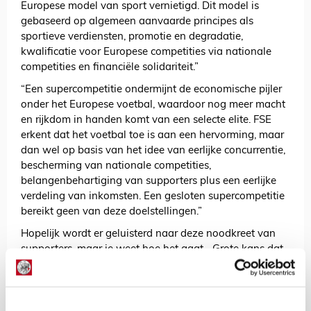
Europese model van sport vernietigd. Dit model is
gebaseerd op algemeen aanvaarde principes als
sportieve verdiensten, promotie en degradatie,
kwalificatie voor Europese competities via nationale
competities en financiële solidariteit.”
“Een supercompetitie ondermijnt de economische pijler
onder het Europese voetbal, waardoor nog meer macht
en rijkdom in handen komt van een selecte elite. FSE
erkent dat het voetbal toe is aan een hervorming, maar
dan wel op basis van het idee van eerlijke concurrentie,
bescherming van nationale competities,
belangenbehartiging van supporters plus een eerlijke
verdeling van inkomsten. Een gesloten supercompetitie
bereikt geen van deze doelstellingen.”
Hopelijk wordt er geluisterd naar deze noodkreet van
supporters, maar je weet hoe het gaat... Grote kans dat
de plannen worden doorgedrukt. In dat geval valt te
hopen dat de Uefa, Fifa (door spelers uit te sluiten van
nationale toernooien) of zelfs de EU (altijd scherp op
het gebied van eerlijke concurrentie) iets kunnen