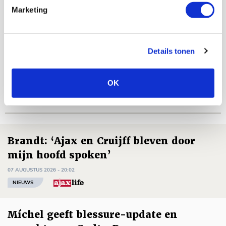
Marketing
De Redactie
Bekijk alle berichten van De Redactie
Details tonen
OK
Net binnen //
Brandt: ‘Ajax en Cruijff bleven door
mijn hoofd spoken’
07 AUGUSTUS 2026 - 20:02
NIEUWS
Míchel geeft blessure-update en