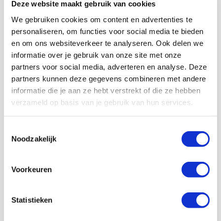
Deze website maakt gebruik van cookies
bereiken, want alle kanonnen worden in stelling
We gebruiken cookies om content en advertenties te
gebracht.
personaliseren, om functies voor social media te bieden
Dat is veelzeggend, want dan weet je direct dat het
en om ons websiteverkeer te analyseren. Ook delen we
serieus is achter de schermen. We zijn benieuwd naar
informatie over je gebruik van onze site met onze
verdere ontwikkelingen...
partners voor social media, adverteren en analyse. Deze
🗣 1/2 “An unpopular, illegitimate, &
partners kunnen deze gegevens combineren met andere
dangerous scheme in the eyes of the
informatie die je aan ze hebt verstrekt of die ze hebben
overwhelming majority of fans.”
verzameld op basis van je gebruik van hun services.
🤝 In an unprecedented move, fans’ groups
Toestemmingsselectie
from across Europe have issued a joint
Noodzakelijk
statement in opposition to a European
Super League.
Voorkeuren
🔗
https://t.co/7PQvLdgWw8
pic.twitter.com/nVvIeY5kEu
Statistieken
— Fans Europe (FSE) (@FansEurope)
February 2, 2021