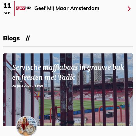
11
Geef Mij Maar Amsterdam
SEP
Blogs
Servische maffiabaas in grauwe bak
en feesten met Tadic
24 JULI 2026 - 11:59