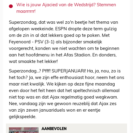
Wie is jouw Ajacied van de Wedstrijd? Stemmen
maarrrrrr!
Superzondag, dat was wel zo'n beetje het thema van
afgelopen weekeinde. ESPN dropte deze term gulzig
om de zin in al dat lekkers goed op te poken. Met
Feyenoord - PSV (3-1) als bijzonder smakelijk
voorgerecht, konden we niet wachten om te beginnen
aan het hoofdmenu in het Afas Stadion. En donders,
wat smaakte het lekker!
Superzondag...? Pfff! SUPERJANUARI! Ha, ja, nou, zo is
het toch? Ja, we zijn effe enthousiast hoor, neem het ons
maar niet kwalijk. We kijken op deze fijne maandag
even door het feit heen dat het speltechnisch allemaal
niet top was en dat Ajax regelmatig goed wegkwam.
Nee, vandaag zijn we gewoon reuzeblij dat Ajax zes
van zijn zeven januariduels won en er eentje
gelijkspeelde.
AANBEVOLEN