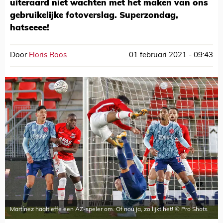
uiteraard niet wachten met het maken van ons
gebruikelijke fotoverslag. Superzondag,
hatseeee!
Door
Floris Roos
01 februari 2021 - 09:43
Martínez haalt effe een AZ-speler om. Of nou ja, zo lijkt het! © Pro Shots