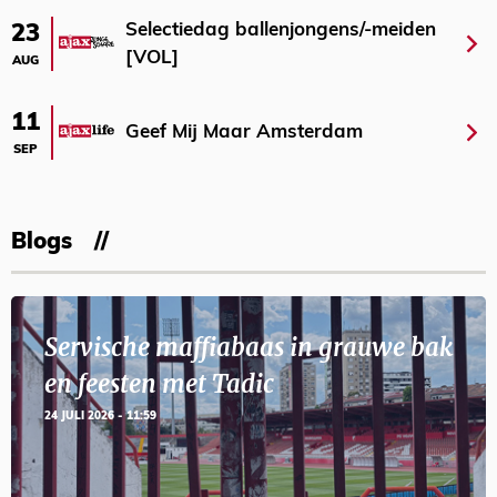
Selectiedag ballenjongens/-meiden
23
[VOL]
AUG
11
Geef Mij Maar Amsterdam
SEP
Blogs
Servische maffiabaas in grauwe bak
en feesten met Tadic
24 JULI 2026 - 11:59