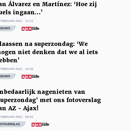
an Álvarez en Martínez: ‘Hoe zij
uels ingaan…’
FEBRUARI 2021 - 11:13
IEUWS
laassen na superzondag: ‘We
ogen niet denken dat we al iets
ebben’
FEBRUARI 2021 - 10:28
IEUWS
nbedaarlijk nagenieten van
superzondag' met ons fotoverslag
an AZ - Ajax!
FEBRUARI 2021 - 09:43
OTOVERSLAG