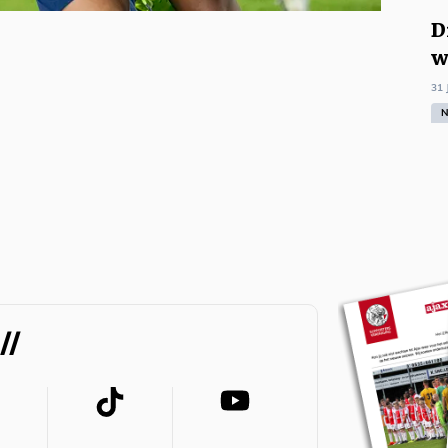
geweldig, maar qua spel viel het
D
vaak niet mee. Goddank was er
w
op de valreep van januari de
treffer van invaller David Neres.
31 
N