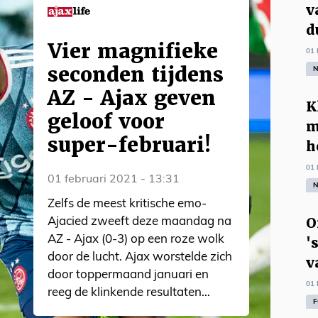
v
d
Vier magnifieke
01 
seconden tijdens
N
AZ - Ajax geven
K
geloof voor
m
super-februari!
h
01 
01 februari 2021 - 13:31
N
Zelfs de meest kritische emo-
O
Ajacied zweeft deze maandag na
AZ - Ajax (0-3) op een roze wolk
'
door de lucht. Ajax worstelde zich
v
door toppermaand januari en
01 
reeg de klinkende resultaten
F
aaneen. Cijfermatig was het