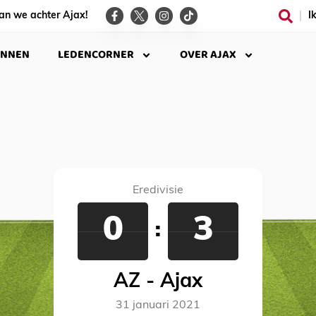
an we achter Ajax!
I
INNEN
LEDENCORNER
OVER AJAX
Eredivisie
0
3
:
AZ - Ajax
31 januari 2021