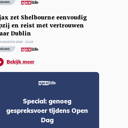
IEUWS
jax zet Shelbourne eenvoudig
pzij en reist met vertrouwen
aar Dublin
AUGUSTUS 2026 - 21:52
IEUWS
Bekijk meer
Special: genoeg
gespreksvoer tijdens Open
Dag