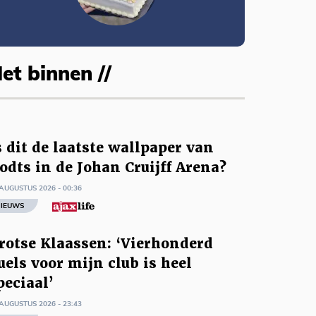
et binnen //
s dit de laatste wallpaper van
odts in de Johan Cruijff Arena?
AUGUSTUS 2026 - 00:36
IEUWS
rotse Klaassen: ‘Vierhonderd
uels voor mijn club is heel
peciaal’
AUGUSTUS 2026 - 23:43