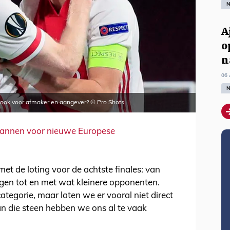
N
A
o
n
06 
N
s ook voor afmaker en aangever? © Pro Shots
lannen voor nieuwe Europese
met de loting voor de achtste finales: van
egen tot en met wat kleinere opponenten.
categorie, maar laten we er vooral niet direct
an die steen hebben we ons al te vaak