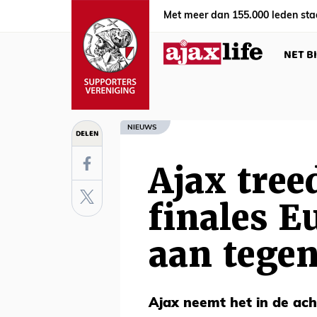
Met meer dan 155.000 leden sta
NET B
NIEUWS
DELEN
Ajax tree
finales E
aan tege
Ajax neemt het in de ach