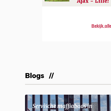
Ajax - Lille!
Bekijk al
Blogs
Servische maffiabaas in