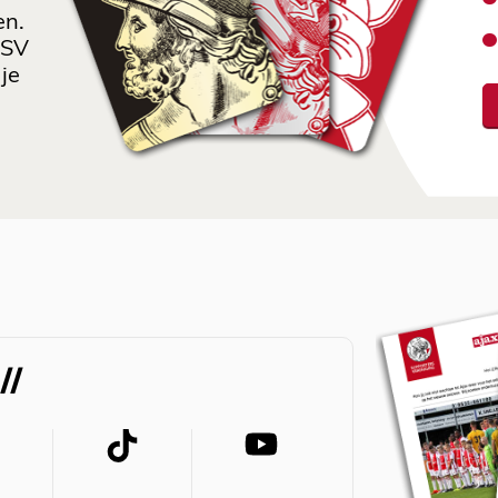
en.
 SV
je