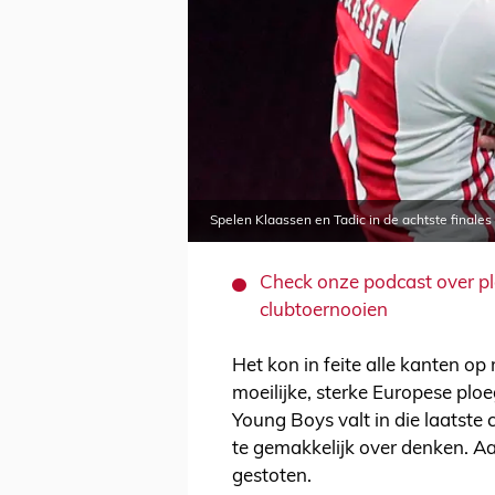
Spelen Klaassen en Tadic in de achtste finale
Check onze podcast over p
clubtoernooien
Het kon in feite alle kanten op 
moeilijke, sterke Europese plo
Young Boys valt in die laatste 
te gemakkelijk over denken. A
gestoten.