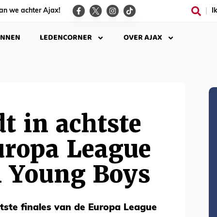
an we achter Ajax!
I
INNEN
LEDENCORNER
OVER AJAX
dt in achtste
uropa League
n Young Boys
tste finales van de Europa League