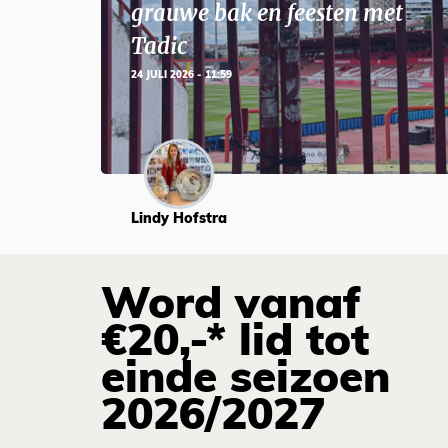
grauwe bak en feesten met
Tadic
24 JULI 2026 - 11:59
Lindy Hofstra
Word vanaf
€20,-* lid tot
einde seizoen
2026/2027