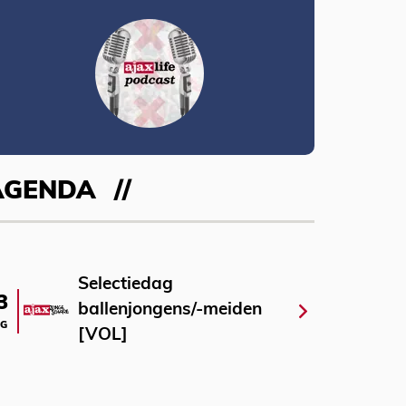
AGENDA
Selectiedag
3
ballenjongens/-meiden
G
[VOL]