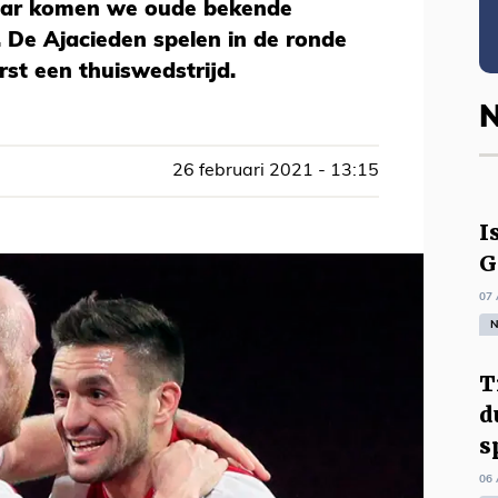
aar komen we oude bekende
 De Ajacieden spelen in de ronde
rst een thuiswedstrijd.
N
26 februari 2021 - 13:15
I
G
07 
N
T
d
s
06 