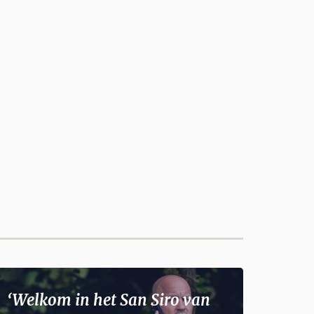
‘Welkom in het San Siro van