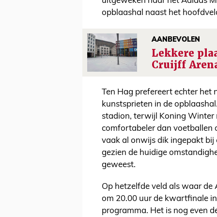
uitgeweken naar het Adidas Mi
opblaashal naast het hoofdvel
AANBEVOLEN
Lekkere plaa
Cruijff Aren
Ten Hag prefereert echter het
kunstsprieten in de opblaashal
stadion, terwijl Koning Winter m
comfortabeler dan voetballen o
vaak al onwijs dik ingepakt bij
gezien de huidige omstandigh
geweest.
Op hetzelfde veld als waar d
om 20.00 uur de kwartfinale i
programma. Het is nog even de