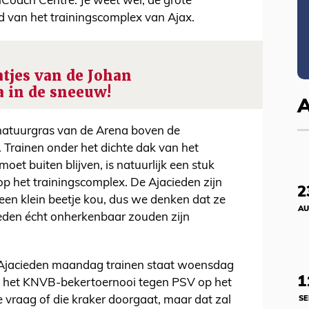
Coach Centre. Je weet wel, de grote
d van het trainingscomplex van Ajax.
tjes van de Johan
a in de sneeuw!
 natuurgras van de Arena boven de
. Trainen onder het dichte dak van het
oet buiten blijven, is natuurlijk een stuk
p het trainingscomplex. De Ajacieden zijn
2
 een klein beetje kou, dus we denken dat ze
AU
eden écht onherkenbaar zouden zijn
e Ajacieden maandag trainen staat woensdag
1
n het KNVB-bekertoernooi tegen PSV op het
 vraag of die kraker doorgaat, maar dat zal
SE