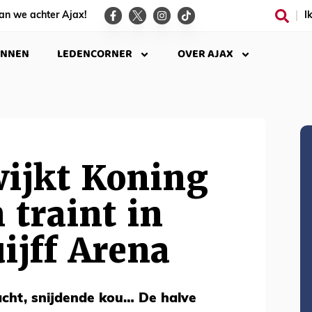
an we achter Ajax!
I
INNEN
LEDENCORNER
OVER AJAX
wijkt Koning
 traint in
ijff Arena
cht, snijdende kou… De halve