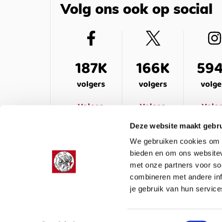
Volg ons ook op social
187K
166K
59
volgers
volgers
volge
Volgen
Volgen
Volg
Deze website maakt gebru
We gebruiken cookies om c
bieden en om ons websitev
met onze partners voor so
combineren met andere inf
je gebruik van hun service
LEDENSERVICE
OVER ONS
VEELG