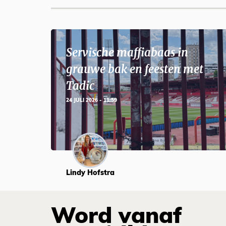
Servische maffiabaas in
grauwe bak en feesten met
Tadic
24 JULI 2026 - 11:59
Lindy Hofstra
Word vanaf