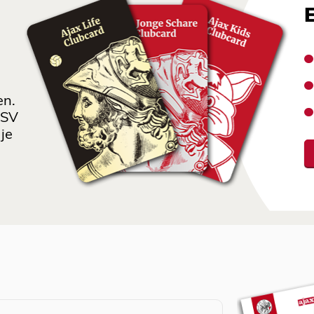
en.
 SV
je