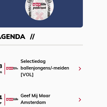
AGENDA
Selectiedag
3
ballenjongens/-meiden
G
[VOL]
Geef Mij Maar
1
Amsterdam
P