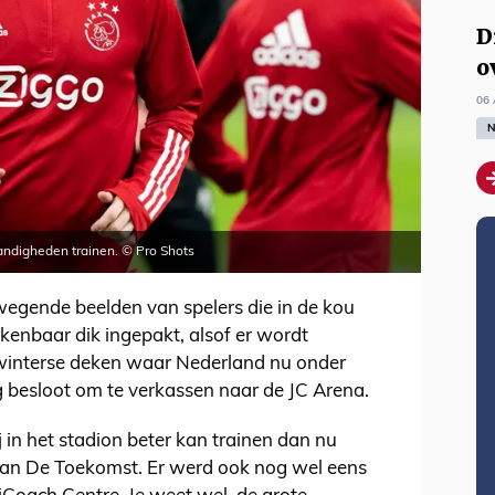
D
o
06 
N
andigheden trainen. © Pro Shots
wegende beelden van spelers die in de kou
rkenbaar dik ingepakt, alsof er wordt
 winterse deken waar Nederland nu onder
g besloot om te verkassen naar de JC Arena.
j in het stadion beter kan trainen dan nu
 van De Toekomst. Er werd ook nog wel eens