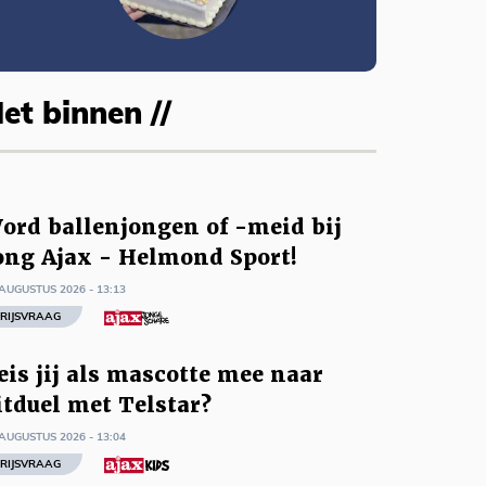
et binnen //
ord ballenjongen of -meid bij
ong Ajax - Helmond Sport!
AUGUSTUS 2026 - 13:13
RIJSVRAAG
eis jij als mascotte mee naar
itduel met Telstar?
AUGUSTUS 2026 - 13:04
RIJSVRAAG