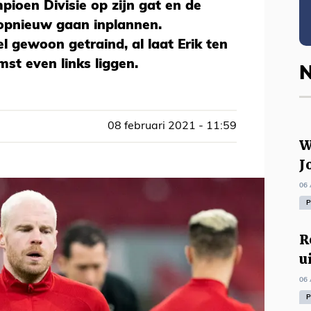
pioen Divisie op zijn gat en de
opnieuw gaan inplannen.
 gewoon getraind, al laat Erik ten
st even links liggen.
N
08 februari 2021 - 11:59
W
J
06 
P
R
u
06 
P