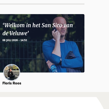
‘Welkom in het San Siro van
de Veluwe’
08 JULI 2026 - 14:52
Floris Roos