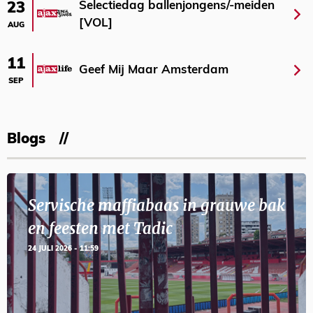
Selectiedag ballenjongens/-meiden
23
[VOL]
AUG
11
Geef Mij Maar Amsterdam
SEP
Blogs
Servische maffiabaas in grauwe bak
en feesten met Tadic
24 JULI 2026 - 11:59