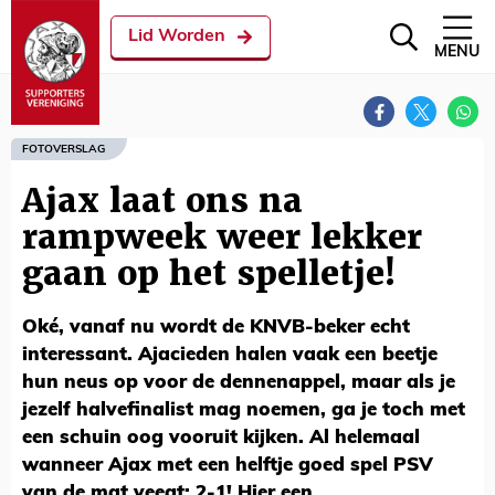
Lid Worden
MENU
FOTOVERSLAG
Ajax laat ons na
rampweek weer lekker
gaan op het spelletje!
Oké, vanaf nu wordt de KNVB-beker echt
interessant. Ajacieden halen vaak een beetje
hun neus op voor de dennenappel, maar als je
jezelf halvefinalist mag noemen, ga je toch met
een schuin oog vooruit kijken. Al helemaal
wanneer Ajax met een helftje goed spel PSV
van de mat veegt: 2-1! Hier een