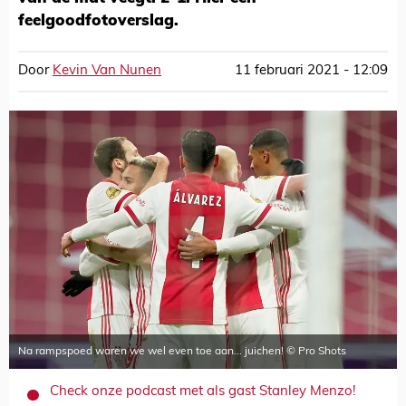
feelgoodfotoverslag.
Door
Kevin Van Nunen
11 februari 2021 - 12:09
Na rampspoed waren we wel even toe aan... juichen! © Pro Shots
Check onze podcast met als gast Stanley Menzo!