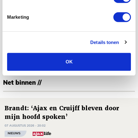
Marketing
Kevin Van Nunen
Details tonen
Bekijk alle berichten van Kevin Van
Nunen
OK
Net binnen //
Brandt: ‘Ajax en Cruijff bleven door
mijn hoofd spoken’
07 AUGUSTUS 2026 - 20:02
NIEUWS