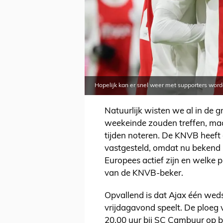
Hopelijk kan er snel weer met supporters word
Natuurlijk wisten we al in de 
weekeinde zouden treffen, maa
tijden noteren. De KNVB heeft 
vastgesteld, omdat nu bekend 
Europees actief zijn en welke 
van de KNVB-beker.
Opvallend is dat Ajax één weds
vrijdagavond speelt. De ploeg 
20.00 uur bij SC Cambuur op be