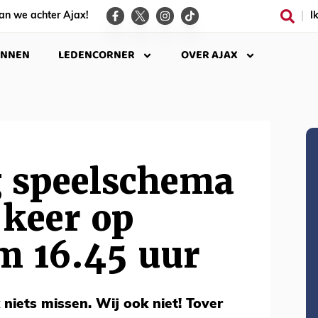
an we achter Ajax!
I
INNEN
LEDENCORNER
OVER AJAX
g speelschema
 keer op
m 16.45 uur
k niets missen. Wij ook niet! Tover