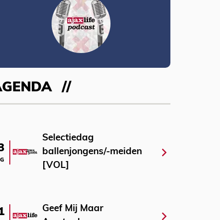
AGENDA
Selectiedag
3
ballenjongens/-meiden
G
[VOL]
Geef Mij Maar
1