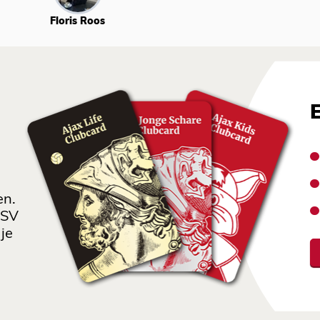
Floris Roos
en.
 SV
je