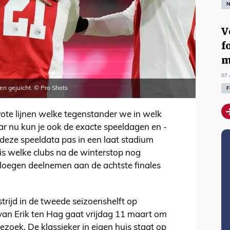
N
V
f
m
07 
en gejuicht. © Pro Shots
F
grote lijnen welke tegenstander we in welk
r nu kun je ook de exacte speeldagen en -
deze speeldata pas in een laat stadium
is welke clubs na de winterstop nog
ploegen deelnemen aan de achtste finales
trijd in de tweede seizoenshelft op
van Erik ten Hag gaat vrijdag 11 maart om
zoek. De klassieker in eigen huis staat op