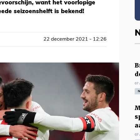
voorschijn, want het voorlopige
ede seizoenshelft is bekend!
N
22 december 2021 - 12:26
B
d
07 
N
M
s
a
07 