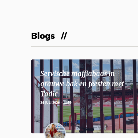
Blogs
Servische maffiabaas in
grauwe bak en feesten met
Tadic
24 JULI 2026 - 11:59