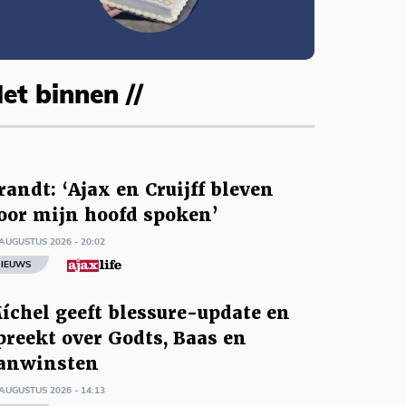
et binnen //
randt: ‘Ajax en Cruijff bleven
oor mijn hoofd spoken’
AUGUSTUS 2026 - 20:02
IEUWS
íchel geeft blessure-update en
preekt over Godts, Baas en
anwinsten
AUGUSTUS 2026 - 14:13